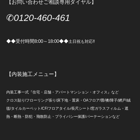
【お問い合わせご相談専用ダイヤル】
✆
0120-460-461
◆◆受付時間8:00～18:00◆◆
土日祝も対応‼
【内装施工メニュー】
内装工事一式『住宅・店舗・アパートマンション・オフィス』など
クロス貼り/フローリング張り/床下地・置床・OAフロア/畳/襖/障子/網戸/絨
毯/タイルカーペット/CF/フロアタイル/長尺シート/窓ガラスフィルム・遮
熱・断熱・防犯・飛散防止・プライバシー保護/パーテーションなど