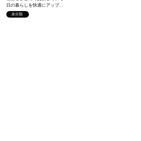
日の暮らしを快適にアップ…
ガイド
未分類
未分類
(完) 飯山市でキッチンパネル
交換を成功させるための完全
ガイド
未分類
未分類