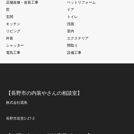
店舗改修・改装工事
ペットリフォーム
窓
ドア
玄関
トイレ
キッチン
洗面
リビング
室内
外装
エクステリア
シャッター
間取り
電気工事
設備工事
【長野市の内装やさんの相談室】
株式会社霜鳥
長野市若里1-27-2