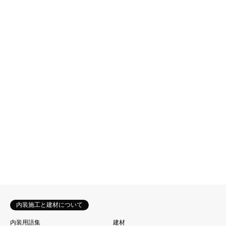
未分類
未分類
1
2
…
15
内装施工と建材について
内装用語集
建材