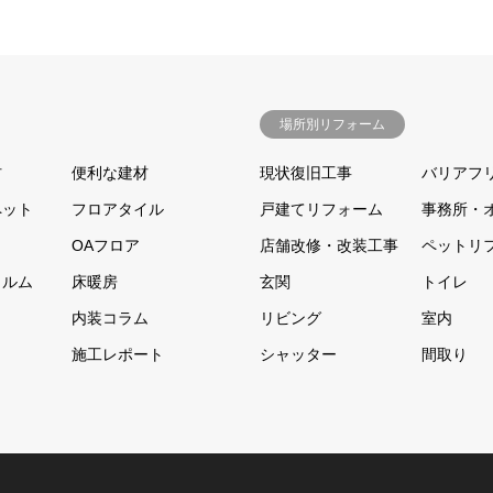
場所別リフォーム
材
便利な建材
現状復旧工事
バリアフ
ペット
フロアタイル
戸建てリフォーム
事務所・
OAフロア
店舗改修・改装工事
ペットリ
ィルム
床暖房
玄関
トイレ
内装コラム
リビング
室内
施工レポート
シャッター
間取り