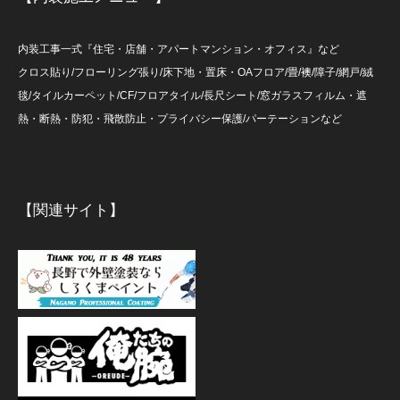
内装工事一式『住宅・店舗・アパートマンション・オフィス』など
クロス貼り/フローリング張り/床下地・置床・OAフロア/畳/襖/障子/網戸/絨
毯/タイルカーペット/CF/フロアタイル/長尺シート/窓ガラスフィルム・遮
熱・断熱・防犯・飛散防止・プライバシー保護/パーテーションなど
【関連サイト】