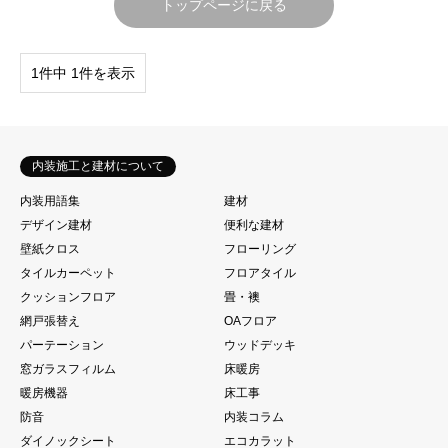
トップページに戻る
1件中 1件を表示
内装施工と建材について
内装用語集
建材
デザイン建材
便利な建材
壁紙クロス
フローリング
タイルカーペット
フロアタイル
クッションフロア
畳・襖
網戸張替え
OAフロア
パーテーション
ウッドデッキ
窓ガラスフィルム
床暖房
暖房機器
床工事
防音
内装コラム
ダイノックシート
エコカラット