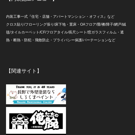
内装工事一式『住宅・店舗・アパートマンション・オフィス』など
クロス貼り/フローリング張り/床下地・置床・OAフロア/畳/襖/障子/網戸/絨
毯/タイルカーペット/CF/フロアタイル/長尺シート/窓ガラスフィルム・遮
熱・断熱・防犯・飛散防止・プライバシー保護/パーテーションなど
【関連サイト】