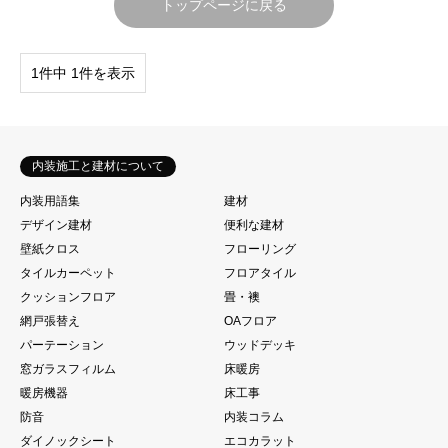
トップページに戻る
1件中 1件を表示
内装施工と建材について
内装用語集
建材
デザイン建材
便利な建材
壁紙クロス
フローリング
タイルカーペット
フロアタイル
クッションフロア
畳・襖
網戸張替え
OAフロア
パーテーション
ウッドデッキ
窓ガラスフィルム
床暖房
暖房機器
床工事
防音
内装コラム
ダイノックシート
エコカラット