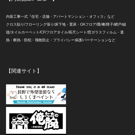
内装工事一式『住宅・店舗・アパートマンション・オフィス』など
クロス貼り/フローリング張り/床下地・置床・OAフロア/畳/襖/障子/網戸/絨
毯/タイルカーペット/CF/フロアタイル/長尺シート/窓ガラスフィルム・遮
熱・断熱・防犯・飛散防止・プライバシー保護/パーテーションなど
【関連サイト】