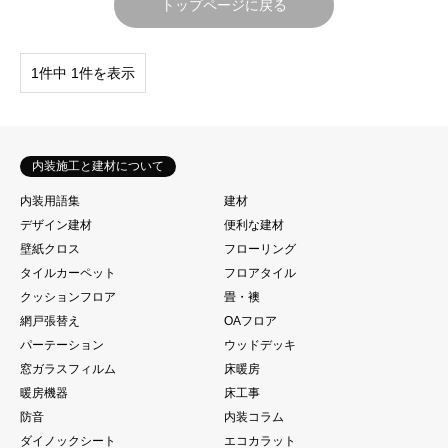
トップページに戻る
1件中 1件を表示
内装施工と建材について
内装用語集
建材
デザイン建材
便利な建材
壁紙クロス
フローリング
タイルカーペット
フロアタイル
クッションフロア
畳・襖
網戸張替え
OAフロア
パーテーション
ウッドデッキ
窓ガラスフィルム
床暖房
暖房機器
床工事
防音
内装コラム
ダイノックシート
エコカラット