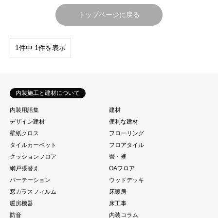
トップページに戻る
1件中 1件を表示
内装施工と建材について
内装用語集
建材
デザイン建材
便利な建材
壁紙クロス
フローリング
タイルカーペット
フロアタイル
クッションフロア
畳・襖
網戸張替え
OAフロア
パーテーション
ウッドデッキ
窓ガラスフィルム
床暖房
暖房機器
床工事
防音
内装コラム