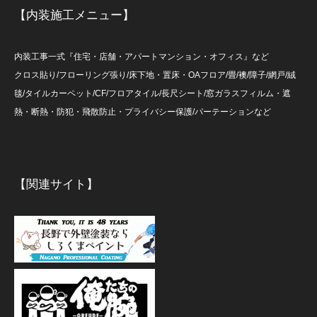
【内装施工メニュー】
内装工事一式『住宅・店舗・アパートマンション・オフィス』など
クロス貼り/フローリング張り/床下地・置床・OAフロア/畳/襖/障子/網戸/絨
毯/タイルカーペット/CF/フロアタイル/長尺シート/窓ガラスフィルム・遮
熱・断熱・防犯・飛散防止・プライバシー保護/パーテーションなど
【関連サイト】