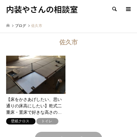
内装やさんの相談室
検索
ブログ
佐久市
佐久市
【床をかさあげしたい、思い
通りの床高にしたい】乾式二
重床・置床で好きな高さの…
壁紙クロス
トイレ