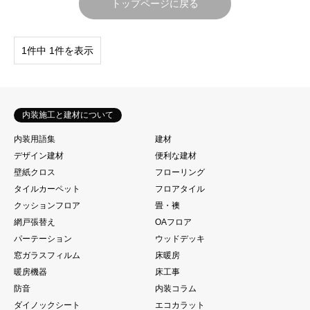
トップページに戻る
1件中 1件を表示
内装施工と建材について
内装用語集
建材
デザイン建材
便利な建材
壁紙クロス
フローリング
タイルカーペット
フロアタイル
クッションフロア
畳・襖
網戸張替え
OAフロア
パーテーション
ウッドデッキ
窓ガラスフィルム
床暖房
暖房機器
床工事
防音
内装コラム
ダイノックシート
エコカラット