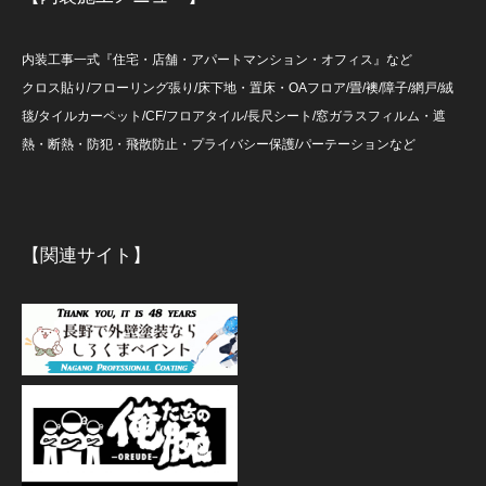
内装工事一式『住宅・店舗・アパートマンション・オフィス』など
クロス貼り/フローリング張り/床下地・置床・OAフロア/畳/襖/障子/網戸/絨
毯/タイルカーペット/CF/フロアタイル/長尺シート/窓ガラスフィルム・遮
熱・断熱・防犯・飛散防止・プライバシー保護/パーテーションなど
【関連サイト】