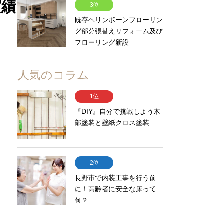
実績
3位
既存ヘリンボーンフローリン
グ部分張替えリフォーム及び
フローリング新設
人気のコラム
1位
『DIY』自分で挑戦しよう木
部塗装と壁紙クロス塗装
2位
長野市で内装工事を行う前
に！高齢者に安全な床って
何？