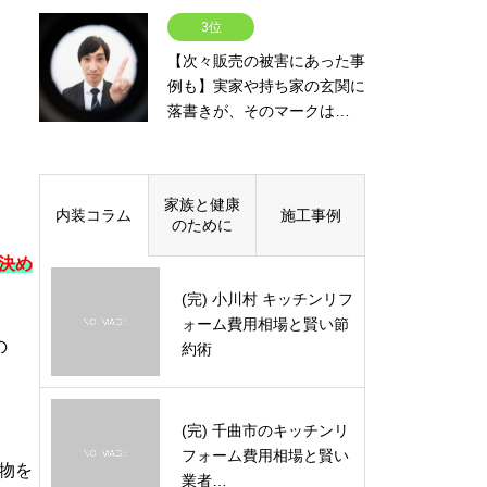
3位
【次々販売の被害にあった事
例も】実家や持ち家の玄関に
落書きが、そのマークは…
家族と健康
内装コラム
施工事例
のために
決め
(完) 小川村 キッチンリフ
ォーム費用相場と賢い節
の
約術
(完) 千曲市のキッチンリ
フォーム費用相場と賢い
物を
業者…