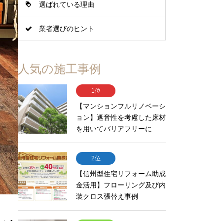
選ばれている理由
業者選びのヒント
人気の施工事例
1位
【マンションフルリノベーシ
ョン】遮音性を考慮した床材
を用いてバリアフリーに
2位
【信州型住宅リフォーム助成
金活用】フローリング及び内
装クロス張替え事例