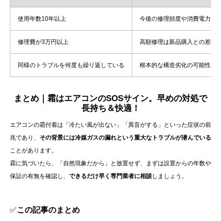
使用年数10年以上
今後の修理頻度や消費電力を
修理費が3万円以上
高額修理は新品購入との差額
同様のトラブルを何度も繰り返している
根本的な構造劣化の可能性が
まとめ｜霜はエアコンのSOSサイン。早めの対処で
長持ち＆快適！
エアコンの霜付着は「冷たい風が出ない」「異音がする」といった症状の前
兆であり、
その背景には冷媒ガスの漏れという重大なトラブルが潜んでいる
ことがあります。
霜に気づいたら、「自然現象だから」と放置せず、まずは設置からの年数や
保証の有無を確認し、
できるだけ早く専門業者に相談
しましょう。
✅
この記事のまとめ