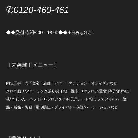
✆
0120-460-461
◆◆受付時間8:00～18:00◆◆
土日祝も対応‼
【内装施工メニュー】
内装工事一式『住宅・店舗・アパートマンション・オフィス』など
クロス貼り/フローリング張り/床下地・置床・OAフロア/畳/襖/障子/網戸/絨
毯/タイルカーペット/CF/フロアタイル/長尺シート/窓ガラスフィルム・遮
熱・断熱・防犯・飛散防止・プライバシー保護/パーテーションなど