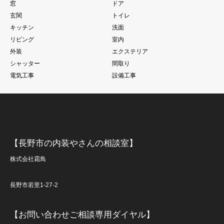
窓
ドア
玄関
トイレ
キッチン
洗面
リビング
室内
外装
エクステリア
シャッター
間取り
電気工事
設備工事
【長野市の内装やさんの相談室】
株式会社霜鳥
長野市若里1-27-2
【お問い合わせご相談専用ダイヤル】