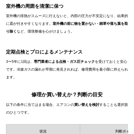
室外機の周囲を清潔に保つ
室外機の排熱がスムーズに行えないと、内部の圧力が不安定になり、結果的
に霜が付きやすくなります。
室外機の前に物を置かない・雑草や落ち葉を取
り除く
など、環境整備を心がけましょう。
定期点検とプロによるメンテナンス
3〜5年に1回は、
専門業者による点検・ガス圧チェック
を受けておくと安心
です。冷媒ガスの漏れが早期に発見されれば、修理費用を最小限に抑えられ
ます。
修理か買い替えか？判断の目安
以下の条件に当てはまる場合、エアコンの
買い替えを検討
することも選択肢
のひとつです。
状況
判断ポイン