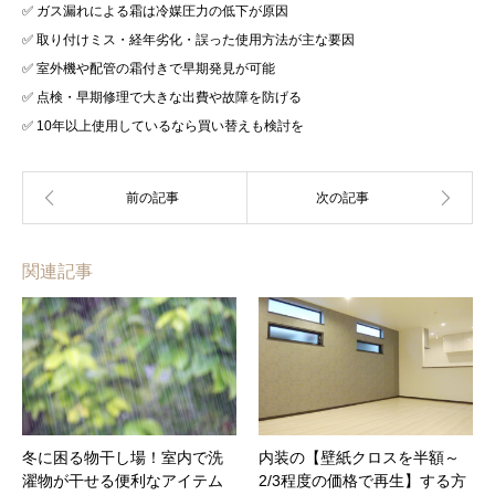
✅ ガス漏れによる霜は冷媒圧力の低下が原因
✅ 取り付けミス・経年劣化・誤った使用方法が主な要因
✅ 室外機や配管の霜付きで早期発見が可能
✅ 点検・早期修理で大きな出費や故障を防げる
✅ 10年以上使用しているなら買い替えも検討を
関連記事
冬に困る物干し場！室内で洗
内装の【壁紙クロスを半額～
濯物が干せる便利なアイテム
2/3程度の価格で再生】する方