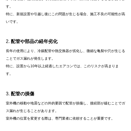
す。
特に、新規設置や引越し後にこの問題が生じる場合、施工不良の可能性が高
いです。
​
2.
配管や部品の経年劣化
長年の使用により、冷媒配管や熱交換器が劣化し、微細な亀裂や穴が生じる
ことでガス漏れが発生します。
特に、設置から10年以上経過したエアコンでは、このリスクが高まりま
す。
​
3.
配管の損傷
室外機の移動や地震などの外的要因で配管が損傷し、接続部が緩むことでガ
ス漏れが生じることがあります。
室外機の位置を変更する際は、専門業者に依頼することが重要です。
​