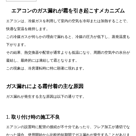
エアコンのガス漏れが霜を引き起こすメカニズム
エアコンは、冷媒ガスを利用して室内の空気を冷却または加熱することで、
快適な室温を維持します。
この冷媒ガスが何らかの理由で漏れると、冷媒の圧力が低下し、蒸発温度も
下がります。
その結果、熱交換器や配管が通常よりも低温になり、周囲の空気中の水分が
凝結し、最終的には凍結して霜となります。
この現象は、冷房運転時に特に顕著に現れます。
ガス漏れによる霜付着の主な原因
ガス漏れが発生する主な原因は以下の通りです。
1.
取り付け時の施工不良
エアコンの設置時に配管の接続が不十分であったり、フレア加工が適切でな
かった場合、使用開始から比較的短期間でガス漏れが発生することがありま