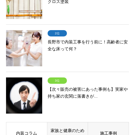
クロス塗装
2位
長野市で内装工事を行う前に！高齢者に安
全な床って何？
3位
【次々販売の被害にあった事例も】実家や
持ち家の玄関に落書きが...
家族と健康のため
内装コラム
施工事例