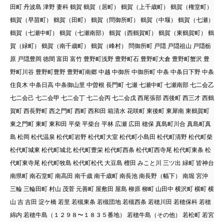
田町 丹波島 津野 妻科 鶴賀 鶴賀（居町） 鶴賀（上千歳町） 鶴賀（権堂町）
鶴賀（早苗町） 鶴賀（田町） 鶴賀（問御所町） 鶴賀（中堰） 鶴賀（七瀬）
鶴賀（七瀬中町） 鶴賀（七瀬南部） 鶴賀（西鶴賀町） 鶴賀（東鶴賀町） 鶴
賀（緑町） 鶴賀（南千歳町） 鶴賀（峰村） 問御所町 戸隠 戸隠祖山 戸隠栃
原 戸隠豊岡 徳間 富田 富竹 豊野町浅野 豊野町石 豊野町大倉 豊野町蟹沢 豊
野町川谷 豊野町豊野 豊野町南郷 中越 中御所 中御所町 中条 中条日下野 中条
住良木 中条日高 中条御山里 中曽根 長門町 七瀬 七瀬中町 七瀬南部 七二会乙
七二会己 七二会甲 七二会丁 七二会丙 七二会戊 西尾張部 西後町 西三才 西鶴
賀町 西長野町 西之門町 西町 西和田 箱清水 花咲町 東後町 東犀南 東鶴賀町
東之門町 東町 東和田 平柴 平柴台 平林 広瀬 広田 穂保 真島町川合 真島町真
島 松岡 松代温泉 松代町岩野 松代町大室 松代町小島田 松代町清野 松代町柴
松代町城東 松代町城北 松代町豊栄 松代町西条 松代町西寺尾 松代町東条 松
代町東寺尾 松代町牧島 松代町松代 大豆島 檀田 みこと川 三ツ出 緑町 皆神台
南県町 南石堂町 南高田 南千歳 南千歳町 南長池 南長野（幅下） 南堀 宮沖
三輪 三輪田町 村山 茂菅 元善町 屋敷田 屋島 柳原 柳町 山田中 横沢町 横町 横
山 吉 吉田 淀ケ橋 若里 若槻東条 若槻団地 若槻西条 若穂川田 若穂保科 若穂
綿内 若穂牛島（１２９８〜１８３５番地） 若穂牛島（その他） 若松町 若宮