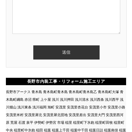
長野市内装工事・リフォーム施工エリア
長野市アークス 青木島 青木島町青木島 青木島町青木島乙 青木島町大塚 青
木島町綱島 赤沼 県町 上ケ屋 浅川 浅川押田 浅川清水 浅川西条 浅川西平 浅
川畑山 浅川東条 浅川福岡 旭町 安茂里 安茂里杏花台 安茂里小市 安茂里小路
安茂里米村 安茂里犀北 安茂里犀北団地 安茂里差出 安茂里大門 安茂里西河
原 荒屋 石渡 泉平 伊勢町 伊勢宮 市場 稲里 稲里町下氷鉋 稲里町田牧 稲里町
中央 稲里町中氷鉋 稲田 稲葉 稲葉上千田 稲葉中千田 稲葉日詰 稲葉南俣 稲葉