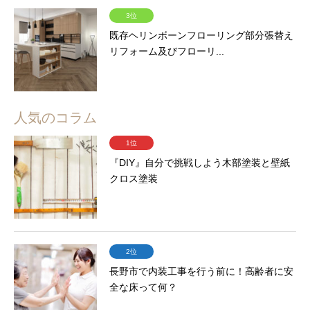
3位
既存ヘリンボーンフローリング部分張替え
リフォーム及びフローリ...
人気のコラム
1位
『DIY』自分で挑戦しよう木部塗装と壁紙
クロス塗装
2位
長野市で内装工事を行う前に！高齢者に安
全な床って何？