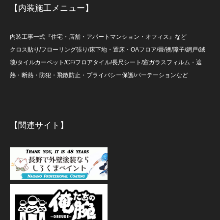
【内装施工メニュー】
内装工事一式『住宅・店舗・アパートマンション・オフィス』など
クロス貼り/フローリング張り/床下地・置床・OAフロア/畳/襖/障子/網戸/絨
毯/タイルカーペット/CF/フロアタイル/長尺シート/窓ガラスフィルム・遮
熱・断熱・防犯・飛散防止・プライバシー保護/パーテーションなど
【関連サイト】