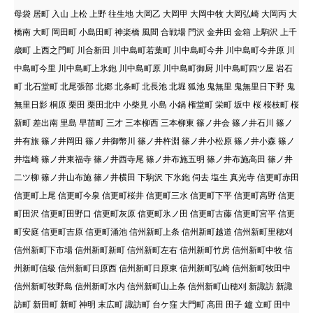
母袋 居町 入山 上松 上野 往生地 大岡乙 大岡甲 大岡中牧 大岡弘崎 大岡丙 大
橋南 大町 岡田町 小島田町 神楽橋 風間 合戦場 門沢 金井田 金箱 上駒沢 上千
歳町 上西之門町 川合新田 川中島町若葉町 川中島町今井 川中島町今井原 川
中島町今里 川中島町上氷鉋 川中島町原 川中島町御厨 川中島町四ツ屋 岩石
町 北石堂町 北尾張部 北郷 北条町 北長池 北堀 狐池 鬼無里 鬼無里日下野 鬼
無里日影 桐原 栗田 栗田北中 小柴見 小島 小鍋 権堂町 栄町 坂中 桜 桜枝町 桜
新町 差出南 里島 早苗町 三才 三本柳西 三本柳東 篠ノ井会 篠ノ井石川 篠ノ
井有旅 篠ノ井岡田 篠ノ井御幣川 篠ノ井杵淵 篠ノ井小松原 篠ノ井小森 篠ノ
井塩崎 篠ノ井東福寺 篠ノ井西寺尾 篠ノ井布施五明 篠ノ井布施高田 篠ノ井
二ツ柳 篠ノ井山布施 篠ノ井横田 下駒沢 下氷鉋 伺去 塩生 真光寺 信更町赤田
信更町上尾 信更町今泉 信更町桜井 信更町三水 信更町下平 信更町高野 信更
町田沢 信更町田野口 信更町灰原 信更町氷ノ田 信更町古藤 信更町宮平 信更
町安庭 信更町吉原 信更町涌池 信州新町上条 信州新町越道 信州新町里穂刈
信州新町下市場 信州新町新町 信州新町左右 信州新町竹房 信州新町中牧 信
州新町信級 信州新町日原西 信州新町日原東 信州新町弘崎 信州新町牧田中
信州新町牧野島 信州新町水内 信州新町山上条 信州新町山穂刈 新諏訪 新諏
訪町 新田町 新町 神明 末広町 諏訪町 台ケ窪 大門町 高田 田子 鑪 立町 田中