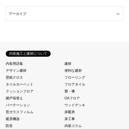
内装施工と建材について
内装用語集
建材
デザイン建材
便利な建材
壁紙クロス
フローリング
タイルカーペット
フロアタイル
クッションフロア
畳・襖
網戸張替え
OAフロア
パーテーション
ウッドデッキ
窓ガラスフィルム
床暖房
暖房機器
床工事
防音
内装コラム