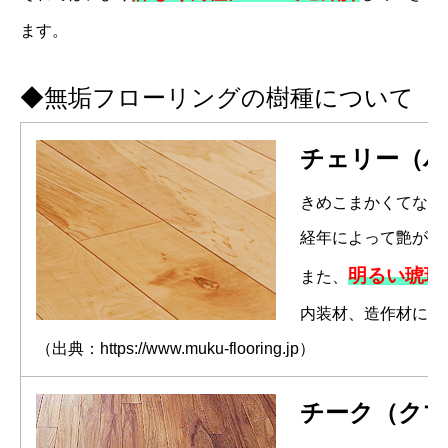
ます。
◆無垢フローリングの樹種について
チェリー（バ
きめこまかくてなめ
経年によって艶が増
明るい琥珀
また、
内装材、造作材に重
（出典：https://www.muku-flooring.jp）
チーク（クマ