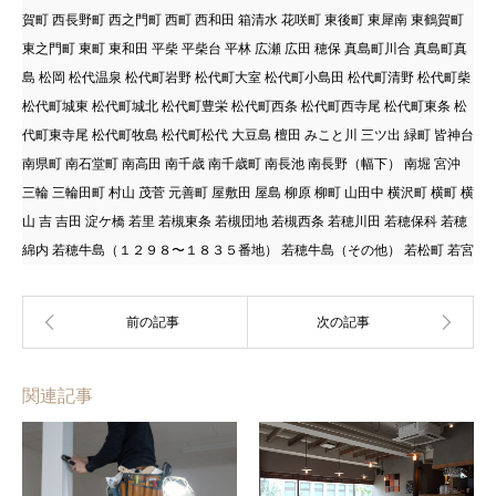
賀町 西長野町 西之門町 西町 西和田 箱清水 花咲町 東後町 東犀南 東鶴賀町
東之門町 東町 東和田 平柴 平柴台 平林 広瀬 広田 穂保 真島町川合 真島町真
島 松岡 松代温泉 松代町岩野 松代町大室 松代町小島田 松代町清野 松代町柴
松代町城東 松代町城北 松代町豊栄 松代町西条 松代町西寺尾 松代町東条 松
代町東寺尾 松代町牧島 松代町松代 大豆島 檀田 みこと川 三ツ出 緑町 皆神台
南県町 南石堂町 南高田 南千歳 南千歳町 南長池 南長野（幅下） 南堀 宮沖
三輪 三輪田町 村山 茂菅 元善町 屋敷田 屋島 柳原 柳町 山田中 横沢町 横町 横
山 吉 吉田 淀ケ橋 若里 若槻東条 若槻団地 若槻西条 若穂川田 若穂保科 若穂
綿内 若穂牛島（１２９８〜１８３５番地） 若穂牛島（その他） 若松町 若宮
関連記事