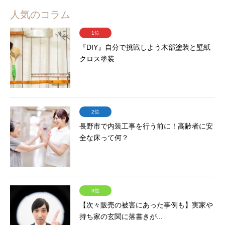
人気のコラム
1位
『DIY』自分で挑戦しよう木部塗装と壁紙
クロス塗装
2位
長野市で内装工事を行う前に！高齢者に安
全な床って何？
3位
【次々販売の被害にあった事例も】実家や
持ち家の玄関に落書きが...