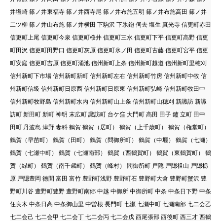
井塩崎 篠ノ井東福寺 篠ノ井西寺尾 篠ノ井布施五明 篠ノ井布施高田 篠ノ井
二ツ柳 篠ノ井山布施 篠ノ井横田 下駒沢 下氷鉋 伺去 塩生 真光寺 信更町赤田
信更町上尾 信更町今泉 信更町桜井 信更町三水 信更町下平 信更町高野 信更
町田沢 信更町田野口 信更町灰原 信更町氷ノ田 信更町古藤 信更町宮平 信更
町安庭 信更町吉原 信更町涌池 信州新町上条 信州新町越道 信州新町里穂刈
信州新町下市場 信州新町新町 信州新町左右 信州新町竹房 信州新町中牧 信
州新町信級 信州新町日原西 信州新町日原東 信州新町弘崎 信州新町牧田中
信州新町牧野島 信州新町水内 信州新町山上条 信州新町山穂刈 新諏訪 新諏
訪町 新田町 新町 神明 末広町 諏訪町 台ケ窪 大門町 高田 田子 鑪 立町 田中
田町 丹波島 津野 妻科 鶴賀 鶴賀（居町） 鶴賀（上千歳町） 鶴賀（権堂町）
鶴賀（早苗町） 鶴賀（田町） 鶴賀（問御所町） 鶴賀（中堰） 鶴賀（七瀬）
鶴賀（七瀬中町） 鶴賀（七瀬南部） 鶴賀（西鶴賀町） 鶴賀（東鶴賀町） 鶴
賀（緑町） 鶴賀（南千歳町） 鶴賀（峰村） 問御所町 戸隠 戸隠祖山 戸隠栃
原 戸隠豊岡 徳間 富田 富竹 豊野町浅野 豊野町石 豊野町大倉 豊野町蟹沢 豊
野町川谷 豊野町豊野 豊野町南郷 中越 中御所 中御所町 中条 中条日下野 中条
住良木 中条日高 中条御山里 中曽根 長門町 七瀬 七瀬中町 七瀬南部 七二会乙
七二会己 七二会甲 七二会丁 七二会丙 七二会戊 西尾張部 西後町 西三才 西鶴