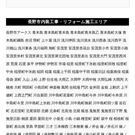
長野市内装工事・リフォーム施工エリア
長野市アークス 青木島 青木島町青木島 青木島町青木島乙 青木島町大塚 青
木島町綱島 赤沼 県町 上ケ屋 浅川 浅川押田 浅川清水 浅川西条 浅川西平 浅
川畑山 浅川東条 浅川福岡 旭町 安茂里 安茂里杏花台 安茂里小市 安茂里小路
安茂里米村 安茂里犀北 安茂里犀北団地 安茂里差出 安茂里大門 安茂里西河
原 荒屋 石渡 泉平 伊勢町 伊勢宮 市場 稲里 稲里町下氷鉋 稲里町田牧 稲里町
中央 稲里町中氷鉋 稲田 稲葉 稲葉上千田 稲葉中千田 稲葉日詰 稲葉南俣 稲葉
母袋 居町 入山 上松 上野 往生地 大岡乙 大岡甲 大岡中牧 大岡弘崎 大岡丙 大
橋南 大町 岡田町 小島田町 神楽橋 風間 合戦場 門沢 金井田 金箱 上駒沢 上千
歳町 上西之門町 川合新田 川中島町若葉町 川中島町今井 川中島町今井原 川
中島町今里 川中島町上氷鉋 川中島町原 川中島町御厨 川中島町四ツ屋 岩石
町 北石堂町 北尾張部 北郷 北条町 北長池 北堀 狐池 鬼無里 鬼無里日下野 鬼
無里日影 桐原 栗田 栗田北中 小柴見 小島 小鍋 権堂町 栄町 坂中 桜 桜枝町 桜
新町 差出南 里島 早苗町 三才 三本柳西 三本柳東 篠ノ井会 篠ノ井石川 篠ノ
井有旅 篠ノ井岡田 篠ノ井御幣川 篠ノ井杵淵 篠ノ井小松原 篠ノ井小森 篠ノ