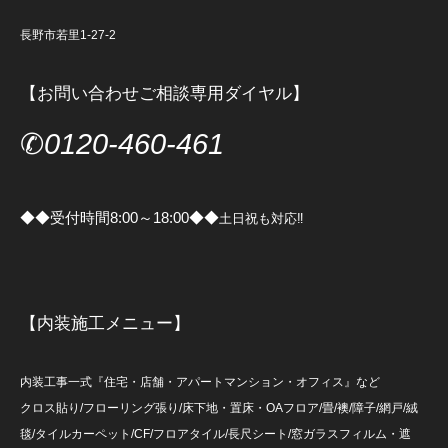
長野市若里1-27-2
【お問い合わせご相談専用ダイヤル】
✆
0120-460-461
◆◆受付時間8:00～18:00◆◆
土日祝も対応‼
【内装施工メニュー】
内装工事一式『住宅・店舗・アパートマンション・オフィス』など
クロス貼り/フローリング張り/床下地・置床・OAフロア/畳/襖/障子/網戸/絨
毯/タイルカーペット/CF/フロアタイル/長尺シート/窓ガラスフィルム・遮