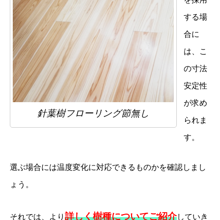
する場
合に
は、こ
の寸法
安定性
が求め
針葉樹フローリング節無し
られま
す。
選ぶ場合には温度変化に対応できるものかを確認しまし
ょう。
詳しく樹種についてご紹介
それでは、より
していき