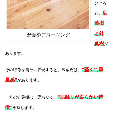
分ける
広
と、
葉樹
と針
針葉樹フローリング
葉樹
が
あります。
”堅くて重
その特徴を簡単に表現すると、広葉樹は、
量感”
があります。
”肌触りが柔らかい特
一方の針葉樹は、柔らかく、
徴”
を持ちます。