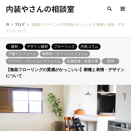
内装やさんの相談室
検索
ブログ
【無垢フローリングの質感がかっこいい】樹種と表情・デザ
インについて
建材
デザイン建材
フローリング
内装コラム
戸建てリフォーム
事務所・オフィスリフォーム
アパート・マンションリフォーム
店舗改修・改装工事
室内
【無垢フローリングの質感がかっこいい】樹種と表情・デザイン
について