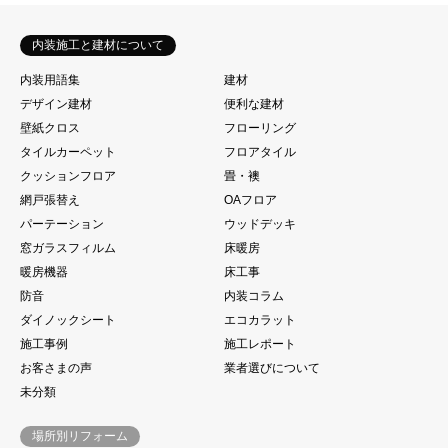
内装施工と建材について
内装用語集
建材
デザイン建材
便利な建材
壁紙クロス
フローリング
タイルカーペット
フロアタイル
クッションフロア
畳・襖
網戸張替え
OAフロア
パーテーション
ウッドデッキ
窓ガラスフィルム
床暖房
暖房機器
床工事
防音
内装コラム
ダイノックシート
エコカラット
施工事例
施工レポート
お客さまの声
業者選びについて
未分類
場所別リフォーム