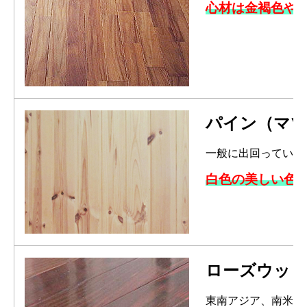
心材は金褐色や
パイン（マツ
一般に出回っている
白色の美しい色
ローズウッド
東南アジア、南米が