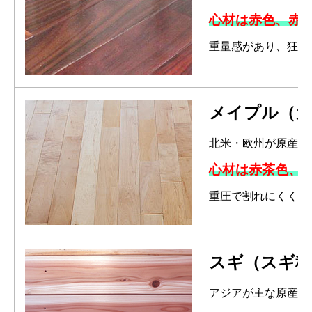
心材は赤色、赤
重量感があり、狂い
メイプル（
北米・欧州が原産。
心材は赤茶色、
重圧で割れにくく、
スギ（スギ科
アジアが主な原産。