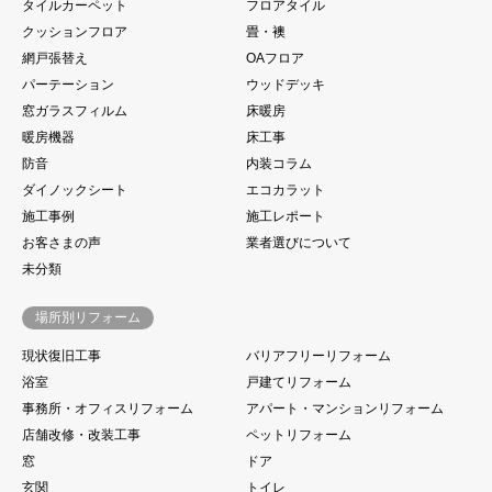
タイルカーペット
フロアタイル
クッションフロア
畳・襖
網戸張替え
OAフロア
パーテーション
ウッドデッキ
窓ガラスフィルム
床暖房
暖房機器
床工事
防音
内装コラム
ダイノックシート
エコカラット
施工事例
施工レポート
お客さまの声
業者選びについて
未分類
場所別リフォーム
現状復旧工事
バリアフリーリフォーム
浴室
戸建てリフォーム
事務所・オフィスリフォーム
アパート・マンションリフォーム
店舗改修・改装工事
ペットリフォーム
窓
ドア
玄関
トイレ