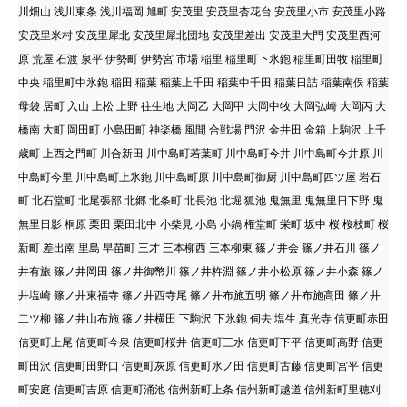
川畑山 浅川東条 浅川福岡 旭町 安茂里 安茂里杏花台 安茂里小市 安茂里小路
安茂里米村 安茂里犀北 安茂里犀北団地 安茂里差出 安茂里大門 安茂里西河
原 荒屋 石渡 泉平 伊勢町 伊勢宮 市場 稲里 稲里町下氷鉋 稲里町田牧 稲里町
中央 稲里町中氷鉋 稲田 稲葉 稲葉上千田 稲葉中千田 稲葉日詰 稲葉南俣 稲葉
母袋 居町 入山 上松 上野 往生地 大岡乙 大岡甲 大岡中牧 大岡弘崎 大岡丙 大
橋南 大町 岡田町 小島田町 神楽橋 風間 合戦場 門沢 金井田 金箱 上駒沢 上千
歳町 上西之門町 川合新田 川中島町若葉町 川中島町今井 川中島町今井原 川
中島町今里 川中島町上氷鉋 川中島町原 川中島町御厨 川中島町四ツ屋 岩石
町 北石堂町 北尾張部 北郷 北条町 北長池 北堀 狐池 鬼無里 鬼無里日下野 鬼
無里日影 桐原 栗田 栗田北中 小柴見 小島 小鍋 権堂町 栄町 坂中 桜 桜枝町 桜
新町 差出南 里島 早苗町 三才 三本柳西 三本柳東 篠ノ井会 篠ノ井石川 篠ノ
井有旅 篠ノ井岡田 篠ノ井御幣川 篠ノ井杵淵 篠ノ井小松原 篠ノ井小森 篠ノ
井塩崎 篠ノ井東福寺 篠ノ井西寺尾 篠ノ井布施五明 篠ノ井布施高田 篠ノ井
二ツ柳 篠ノ井山布施 篠ノ井横田 下駒沢 下氷鉋 伺去 塩生 真光寺 信更町赤田
信更町上尾 信更町今泉 信更町桜井 信更町三水 信更町下平 信更町高野 信更
町田沢 信更町田野口 信更町灰原 信更町氷ノ田 信更町古藤 信更町宮平 信更
町安庭 信更町吉原 信更町涌池 信州新町上条 信州新町越道 信州新町里穂刈