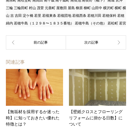
南県町 南石堂町 南高田 南千歳 南千歳町 南長池 南長野（幅下） 南堀 宮沖
三輪 三輪田町 村山 茂菅 元善町 屋敷田 屋島 柳原 柳町 山田中 横沢町 横町 横
山 吉 吉田 淀ケ橋 若里 若槻東条 若槻団地 若槻西条 若穂川田 若穂保科 若穂
綿内 若穂牛島（１２９８〜１８３５番地） 若穂牛島（その他） 若松町 若宮
関連記事
【無垢材を採用するか迷った
【壁紙クロスとフローリング
時】に知っておきたい優れた
リフォームに掛かる日数】に
特徴とは？
ついて