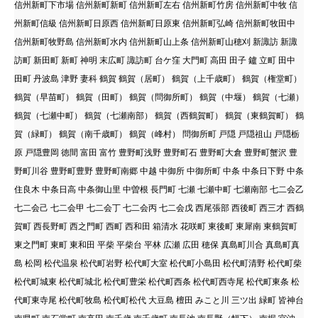
信州新町下市場 信州新町新町 信州新町左右 信州新町竹房 信州新町中牧 信
州新町信級 信州新町日原西 信州新町日原東 信州新町弘崎 信州新町牧田中
信州新町牧野島 信州新町水内 信州新町山上条 信州新町山穂刈 新諏訪 新諏
訪町 新田町 新町 神明 末広町 諏訪町 台ケ窪 大門町 高田 田子 鑪 立町 田中
田町 丹波島 津野 妻科 鶴賀 鶴賀（居町） 鶴賀（上千歳町） 鶴賀（権堂町）
鶴賀（早苗町） 鶴賀（田町） 鶴賀（問御所町） 鶴賀（中堰） 鶴賀（七瀬）
鶴賀（七瀬中町） 鶴賀（七瀬南部） 鶴賀（西鶴賀町） 鶴賀（東鶴賀町） 鶴
賀（緑町） 鶴賀（南千歳町） 鶴賀（峰村） 問御所町 戸隠 戸隠祖山 戸隠栃
原 戸隠豊岡 徳間 富田 富竹 豊野町浅野 豊野町石 豊野町大倉 豊野町蟹沢 豊
野町川谷 豊野町豊野 豊野町南郷 中越 中御所 中御所町 中条 中条日下野 中条
住良木 中条日高 中条御山里 中曽根 長門町 七瀬 七瀬中町 七瀬南部 七二会乙
七二会己 七二会甲 七二会丁 七二会丙 七二会戊 西尾張部 西後町 西三才 西鶴
賀町 西長野町 西之門町 西町 西和田 箱清水 花咲町 東後町 東犀南 東鶴賀町
東之門町 東町 東和田 平柴 平柴台 平林 広瀬 広田 穂保 真島町川合 真島町真
島 松岡 松代温泉 松代町岩野 松代町大室 松代町小島田 松代町清野 松代町柴
松代町城東 松代町城北 松代町豊栄 松代町西条 松代町西寺尾 松代町東条 松
代町東寺尾 松代町牧島 松代町松代 大豆島 檀田 みこと川 三ツ出 緑町 皆神台