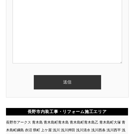
長野市内装工事・リフォーム施工エリア
長野市アークス 青木島 青木島町青木島 青木島町青木島乙 青木島町大塚 青
木島町綱島 赤沼 県町 上ケ屋 浅川 浅川押田 浅川清水 浅川西条 浅川西平 浅