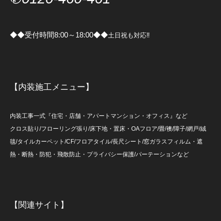
◆◆受付時間8:00～18:00◆◆
土日祝も対応‼
【内装施工メニュー】
内装工事一式『住宅・店舗・アパートマンション・オフィス』など
クロス貼り/フローリング張り/床下地・置床・OAフロア/畳/襖/障子/網戸/絨
毯/タイルカーペット/CF/フロアタイル/長尺シート/窓ガラスフィルム・遮
熱・断熱・防犯・飛散防止・プライバシー保護/パーテーションなど
【関連サイト】