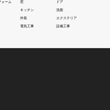
フォーム
窓
ドア
キッチン
洗面
外装
エクステリア
電気工事
設備工事