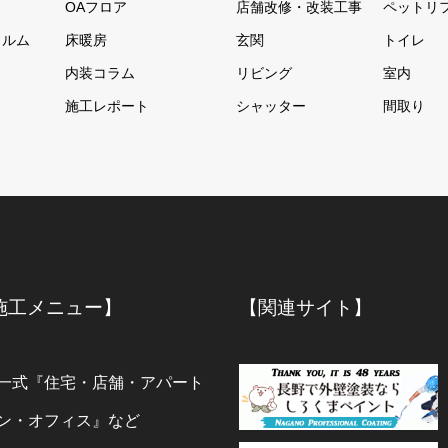
OAフロア
店舗改修・改装工事
ペットリ
ィルム
床暖房
玄関
トイレ
内装コラム
リビング
室内
施工レポート
シャッター
間取り
施工メニュー】
【関連サイト】
一式『住宅・店舗・アパート
ン・オフィス』など