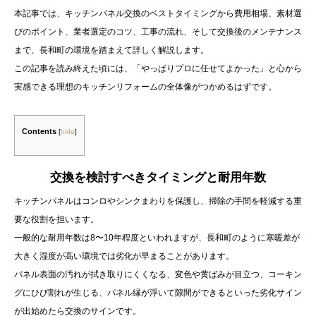
本記事では、キッチンパネル交換のベストタイミングから費用相場、素材選
びのポイント、業者選定のコツ、工事の流れ、そして交換後のメンテナンス
まで、長和町の環境を踏まえて詳しく解説します。
この記事を読み終えた頃には、「やっぱりプロに任せてよかった」と心から
実感できる理想のキッチンリフォームの全体像がつかめるはずです。
Contents
[
hide
]
交換を検討すべきタイミングと耐用年数
キッチンパネルはコンロやシンクまわりを保護し、掃除の手間を軽減する重
要な役割を担います。
一般的な耐用年数は8〜10年程度といわれますが、長和町のように寒暖差が
大きく湿度が高い環境では劣化が早まることがあります。
パネル表面の汚れが拭き取りにくくなる、変色や黄ばみが目立つ、コーキン
グにひび割れが生じる、パネル縁が浮いて隙間ができるといった劣化サイン
が出始めたら交換のサインです。