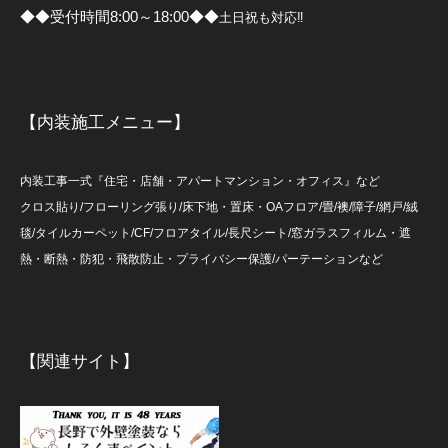
◆◆受付時間8:00～18:00◆◆
土日祝も対応‼
【内装施工メニュー】
内装工事一式『住宅・店舗・アパートマンション・オフィス』など
クロス貼り/フローリング張り/床下地・置床・OAフロア/畳/襖/障子/網戸/絨
毯/タイルカーペット/CF/フロアタイル/長尺シート/窓ガラスフィルム・遮
熱・断熱・防犯・飛散防止・プライバシー保護/パーテーションなど
【関連サイト】