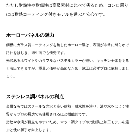
ただし耐熱性や耐傷性は高級素材に比べて劣るため、コンロ周り
には耐熱コーティング付きモデルを選ぶと安心です。
ホーローパネルの魅力
鋼板にガラス質コーティングを施したホーロー製は、表面が非常に滑らかで
汚れをはじき、衛生面でも優秀です。
光沢あるホワイトやカラフルなパステルカラーが揃い、キッチン全体を明る
く演出できますが、重量と価格が高めなため、施工は必ずプロに依頼しまし
ょう。
ステンレス調パネルの利点
金属ならではのクールな光沢と高い耐熱・耐水性を誇り、油や水をはじく性
質からプロの厨房でも使用されるほど機能的です。
指紋や水滴が目立ちやすいため、マット調タイプや指紋防止加工モデルを選
ぶと使い勝手が向上します。