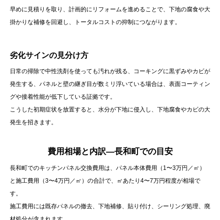
早めに見積りを取り、計画的にリフォームを進めることで、下地の腐食や大
掛かりな補修を回避し、トータルコストの抑制につながります。
劣化サインの見分け方
日常の掃除で中性洗剤を使っても汚れが残る、コーキングに黒ずみやカビが
発生する、パネルと壁の継ぎ目が数ミリ浮いている場合は、表面コーティン
グや接着性能が低下している証拠です。
こうした初期症状を放置すると、水分が下地に侵入し、下地腐食やカビの大
発生を招きます。
費用相場と内訳—長和町での目安
長和町でのキッチンパネル交換費用は、パネル本体費用（1〜3万円／㎡）
と施工費用（3〜4万円／㎡）の合計で、㎡あたり4〜7万円程度が相場で
す。
施工費用には既存パネルの撤去、下地補修、貼り付け、シーリング処理、廃
材処分が含まれます。