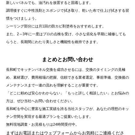
新しいパネルでも、油汚れを放置すると固着します。
調理後すぐに中性洗剤とスポンジで拭き取り、乾いた布で仕上げ拭きする習
慣をつけましょう。
シーリング部分には月1回の防カビ剤塗布をおすすめします。
また、2～3年に一度はプロの点検を受け、小さな劣化を早期に補修しても
らうと、長期間にわたり美しさと機能性を維持できます。
まとめとお問い合わせ
長和町でキッチンパネル交換を成功させるには、交換のタイミングの見極
め、素材選び、費用相場の把握、信頼できる業者選定、事前準備、交換後の
メンテナンスまで一連の流れを理解することが重要です。
「どこに頼めば安心かわからない」「もっと詳しく相談したい」とお悩みの
方は、ぜひ当社へお問い合わせください。
長和町を中心に豊富な施工実績を誇る当社スタッフが、あなたの理想のキッ
チン空間を実現する最適プランをご提案いたします。
無料現地調査・お見積もりは24時間受付中。
まずはお電話またはウェブフォームからお気軽にご連絡くださ