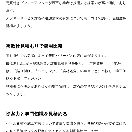
写真付きビフォーアフターが豊富な業者は技術力と提案力が高い傾向にあり
ます。
アフターサービス対応や追加請求の有無についても口コミで調べ、信頼度を
見極めましょう。
複数社見積もりで費用比較
同じ条件でも業者によって費用やサービス内容に差があります。
最低3社以上から現地調査と詳細見積もりを取り、「本体費用」「下地補
修」「貼り付け」「シーリング」「廃材処分」の項目ごとに比較し、適正価
格を把握してください。
見積書に不明点があればその場で質問し、対応の早さや説明の丁寧さもチェ
ックします。
提案力と専門知識を見極める
パネル素材や施工方法について豊富な知識を持ち、使用状況や家族構成に合
わせた最適プランを提案してくれるかを判断基準にします。