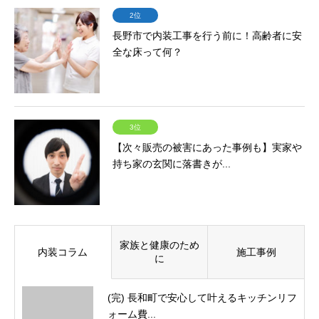
2位
長野市で内装工事を行う前に！高齢者に安
全な床って何？
3位
【次々販売の被害にあった事例も】実家や
持ち家の玄関に落書きが...
家族と健康のため
内装コラム
施工事例
に
(完) 長和町で安心して叶えるキッチンリフ
ォーム費...