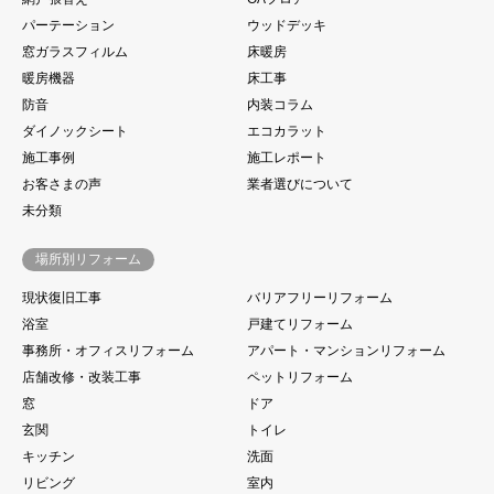
パーテーション
ウッドデッキ
窓ガラスフィルム
床暖房
暖房機器
床工事
防音
内装コラム
ダイノックシート
エコカラット
施工事例
施工レポート
お客さまの声
業者選びについて
未分類
場所別リフォーム
現状復旧工事
バリアフリーリフォーム
浴室
戸建てリフォーム
事務所・オフィスリフォーム
アパート・マンションリフォーム
店舗改修・改装工事
ペットリフォーム
窓
ドア
玄関
トイレ
キッチン
洗面
リビング
室内