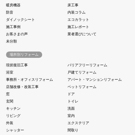
暖房機器
床工事
防音
内装コラム
ダイノックシート
エコカラット
施工事例
施工レポート
お客さまの声
業者選びについて
未分類
場所別リフォーム
現状復旧工事
バリアフリーリフォーム
浴室
戸建てリフォーム
事務所・オフィスリフォーム
アパート・マンションリフォーム
店舗改修・改装工事
ペットリフォーム
窓
ドア
玄関
トイレ
キッチン
洗面
リビング
室内
外装
エクステリア
シャッター
間取り