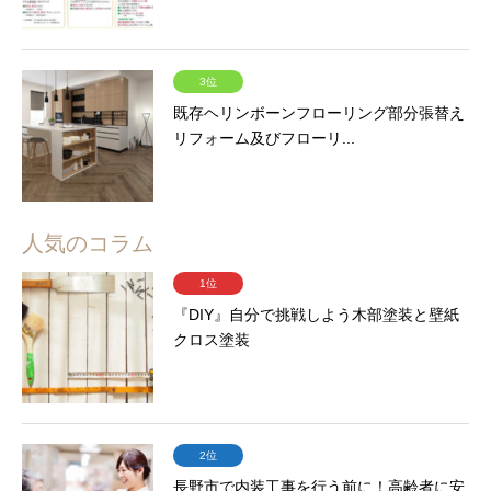
3位
既存ヘリンボーンフローリング部分張替え
リフォーム及びフローリ...
人気のコラム
1位
『DIY』自分で挑戦しよう木部塗装と壁紙
クロス塗装
2位
長野市で内装工事を行う前に！高齢者に安