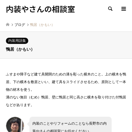
内装やさんの相談室
検索
ブログ
鴨居（かもい）
内装用語集
鴨居（かもい）
ふすまや障子など建て具開閉のための溝を彫った横木のこと。上の横木を鴨
居、下の横木を敷居といい、建て具をスライドさせるため、原則として一本
物の材木を使う。
溝のない無目（むめ）鴨居、壁に鴨居と同じ高さに横木を取り付けた付鴨居
などがあります。
内装のことやリフォームのことなら長野市の内
装やさんの相談室にお任せください。