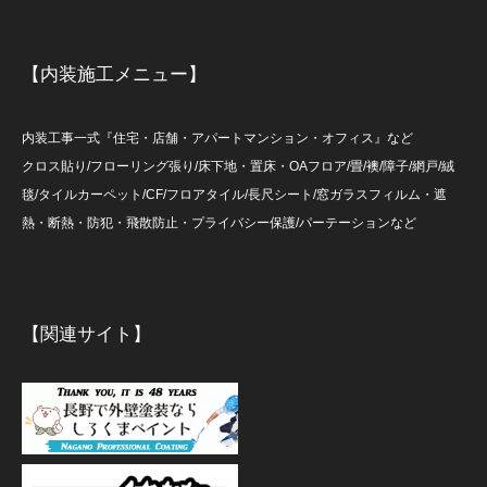
【内装施工メニュー】
内装工事一式『住宅・店舗・アパートマンション・オフィス』など
クロス貼り/フローリング張り/床下地・置床・OAフロア/畳/襖/障子/網戸/絨
毯/タイルカーペット/CF/フロアタイル/長尺シート/窓ガラスフィルム・遮
熱・断熱・防犯・飛散防止・プライバシー保護/パーテーションなど
【関連サイト】