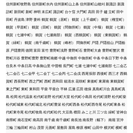
信州新町牧野島 信州新町水内 信州新町山上条 信州新町山穂刈 新諏訪 新諏
訪町 新田町 新町 神明 末広町 諏訪町 台ケ窪 大門町 高田 田子 鑪 立町 田中
田町 丹波島 津野 妻科 鶴賀 鶴賀（居町） 鶴賀（上千歳町） 鶴賀（権堂町）
鶴賀（早苗町） 鶴賀（田町） 鶴賀（問御所町） 鶴賀（中堰） 鶴賀（七瀬）
鶴賀（七瀬中町） 鶴賀（七瀬南部） 鶴賀（西鶴賀町） 鶴賀（東鶴賀町） 鶴
賀（緑町） 鶴賀（南千歳町） 鶴賀（峰村） 問御所町 戸隠 戸隠祖山 戸隠栃
原 戸隠豊岡 徳間 富田 富竹 豊野町浅野 豊野町石 豊野町大倉 豊野町蟹沢 豊
野町川谷 豊野町豊野 豊野町南郷 中越 中御所 中御所町 中条 中条日下野 中条
住良木 中条日高 中条御山里 中曽根 長門町 七瀬 七瀬中町 七瀬南部 七二会乙
七二会己 七二会甲 七二会丁 七二会丙 七二会戊 西尾張部 西後町 西三才 西鶴
賀町 西長野町 西之門町 西町 西和田 箱清水 花咲町 東後町 東犀南 東鶴賀町
東之門町 東町 東和田 平柴 平柴台 平林 広瀬 広田 穂保 真島町川合 真島町真
島 松岡 松代温泉 松代町岩野 松代町大室 松代町小島田 松代町清野 松代町柴
松代町城東 松代町城北 松代町豊栄 松代町西条 松代町西寺尾 松代町東条 松
代町東寺尾 松代町牧島 松代町松代 大豆島 檀田 みこと川 三ツ出 緑町 皆神台
南県町 南石堂町 南高田 南千歳 南千歳町 南長池 南長野（幅下） 南堀 宮沖
三輪 三輪田町 村山 茂菅 元善町 屋敷田 屋島 柳原 柳町 山田中 横沢町 横町 横