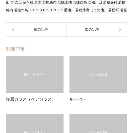
山 吉 吉田 淀ケ橋 若里 若槻東条 若槻団地 若槻西条 若穂川田 若穂保科 若穂
綿内 若穂牛島（１２９８〜１８３５番地） 若穂牛島（その他） 若松町 若宮
関連記事
複層ガラス（ペアガラス）
ルーバー