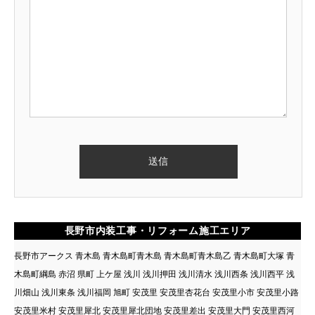
長野市内装工事・リフォーム施工エリア
長野市アークス 青木島 青木島町青木島 青木島町青木島乙 青木島町大塚 青
木島町綱島 赤沼 県町 上ケ屋 浅川 浅川押田 浅川清水 浅川西条 浅川西平 浅
川畑山 浅川東条 浅川福岡 旭町 安茂里 安茂里杏花台 安茂里小市 安茂里小路
安茂里米村 安茂里犀北 安茂里犀北団地 安茂里差出 安茂里大門 安茂里西河