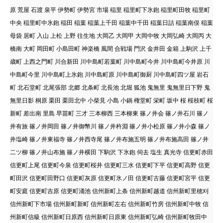
原 荒屋 石渡 泉平 伊勢町 伊勢宮 市場 稲里 稲里町下氷鉋 稲里町田牧 稲里町
中央 稲里町中氷鉋 稲田 稲葉 稲葉上千田 稲葉中千田 稲葉日詰 稲葉南俣 稲葉
母袋 居町 入山 上松 上野 往生地 大岡乙 大岡甲 大岡中牧 大岡弘崎 大岡丙 大
橋南 大町 岡田町 小島田町 神楽橋 風間 合戦場 門沢 金井田 金箱 上駒沢 上千
歳町 上西之門町 川合新田 川中島町若葉町 川中島町今井 川中島町今井原 川
中島町今里 川中島町上氷鉋 川中島町原 川中島町御厨 川中島町四ツ屋 岩石
町 北石堂町 北尾張部 北郷 北条町 北長池 北堀 狐池 鬼無里 鬼無里日下野 鬼
無里日影 桐原 栗田 栗田北中 小柴見 小島 小鍋 権堂町 栄町 坂中 桜 桜枝町 桜
新町 差出南 里島 早苗町 三才 三本柳西 三本柳東 篠ノ井会 篠ノ井石川 篠ノ
井有旅 篠ノ井岡田 篠ノ井御幣川 篠ノ井杵淵 篠ノ井小松原 篠ノ井小森 篠ノ
井塩崎 篠ノ井東福寺 篠ノ井西寺尾 篠ノ井布施五明 篠ノ井布施高田 篠ノ井
二ツ柳 篠ノ井山布施 篠ノ井横田 下駒沢 下氷鉋 伺去 塩生 真光寺 信更町赤田
信更町上尾 信更町今泉 信更町桜井 信更町三水 信更町下平 信更町高野 信更
町田沢 信更町田野口 信更町灰原 信更町氷ノ田 信更町古藤 信更町宮平 信更
町安庭 信更町吉原 信更町涌池 信州新町上条 信州新町越道 信州新町里穂刈
信州新町下市場 信州新町新町 信州新町左右 信州新町竹房 信州新町中牧 信
州新町信級 信州新町日原西 信州新町日原東 信州新町弘崎 信州新町牧田中