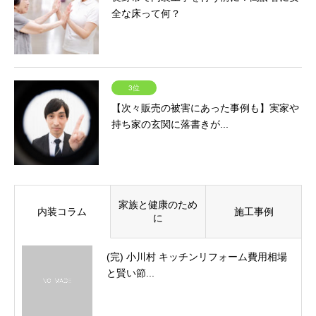
全な床って何？
3位
【次々販売の被害にあった事例も】実家や
持ち家の玄関に落書きが...
家族と健康のため
内装コラム
施工事例
に
(完) 小川村 キッチンリフォーム費用相場
と賢い節...