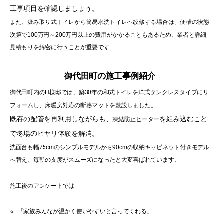
工事項目を確認しましょう。
また、汲み取り式トイレから簡易水洗トイレへ改修する場合は、便槽の状態
次第で100万円～200万円以上の費用がかかることもあるため、業者と詳細
見積もりを綿密に行うことが重要です
御代田町の施工事例紹介
御代田町内のH様邸では、築30年の和式トイレを洋式タンクレスタイプにリ
フォームし、床暖房対応の断熱マットを敷設しました。
既存の配管を再利用しながらも、
を組み込むこと
凍結防止ヒーター
で冬場のヒヤリ体験を解消。
洗面台も幅75cmのシンプルモデルから90cmの収納キャビネット付きモデル
へ替え、毎朝の支度がスムーズになったと大変喜ばれています。
施工後のアンケートでは
「家族みんなが温かく使いやすいと言ってくれる」