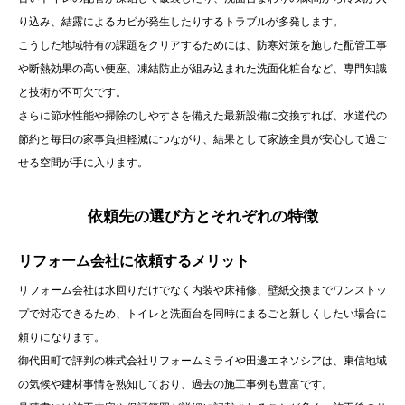
り込み、結露によるカビが発生したりするトラブルが多発します。
こうした地域特有の課題をクリアするためには、防寒対策を施した配管工事
や断熱効果の高い便座、凍結防止が組み込まれた洗面化粧台など、専門知識
と技術が不可欠です。
さらに節水性能や掃除のしやすさを備えた最新設備に交換すれば、水道代の
節約と毎日の家事負担軽減につながり、結果として家族全員が安心して過ご
せる空間が手に入ります。
依頼先の選び方とそれぞれの特徴
リフォーム会社に依頼するメリット
リフォーム会社は水回りだけでなく内装や床補修、壁紙交換までワンストッ
プで対応できるため、トイレと洗面台を同時にまるごと新しくしたい場合に
頼りになります。
御代田町で評判の株式会社リフォームミライや田邊エネソシアは、東信地域
の気候や建材事情を熟知しており、過去の施工事例も豊富です。