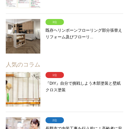
3位
既存ヘリンボーンフローリング部分張替え
リフォーム及びフローリ...
人気のコラム
1位
『DIY』自分で挑戦しよう木部塗装と壁紙
クロス塗装
2位
長野市で内装工事を行う前に！高齢者に安