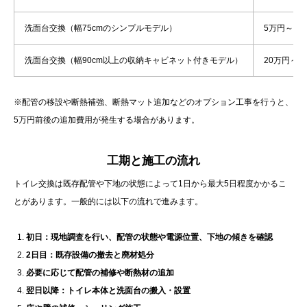
洗面台交換（幅75cmのシンプルモデル）
5万円～15
洗面台交換（幅90cm以上の収納キャビネット付きモデル）
20万円～3
※配管の移設や断熱補強、断熱マット追加などのオプション工事を行うと、
5万円前後の追加費用が発生する場合があります。
工期と施工の流れ
トイレ交換は既存配管や下地の状態によって1日から最大5日程度かかるこ
とがあります。一般的には以下の流れで進みます。
初日：現地調査を行い、配管の状態や電源位置、下地の傾きを確認
2日目：既存設備の撤去と廃材処分
必要に応じて配管の補修や断熱材の追加
翌日以降：トイレ本体と洗面台の搬入・設置