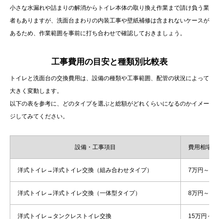
小さな水漏れや詰まりの解消からトイレ本体の取り換え作業まで請け負う業
者もありますが、洗面台まわりの内装工事や壁紙補修は含まれないケースが
あるため、作業範囲を事前に打ち合わせで確認しておきましょう。
工事費用の目安と種類別比較表
トイレと洗面台の交換費用は、設備の種類や工事範囲、配管の状況によって
大きく変動します。
以下の表を参考に、どのタイプを選ぶと総額がどれくらいになるのかイメー
ジしてみてください。
設備・工事項目
費用相場（
洋式トイレ→洋式トイレ交換（組み合わせタイプ）
7万円～20
洋式トイレ→洋式トイレ交換（一体型タイプ）
8万円～20
洋式トイレ→タンクレストイレ交換
15万円～4