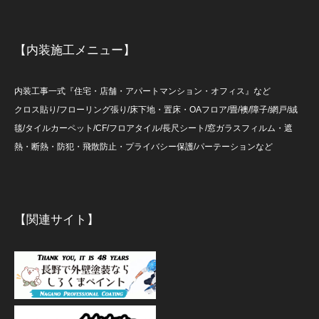
【内装施工メニュー】
内装工事一式『住宅・店舗・アパートマンション・オフィス』など
クロス貼り/フローリング張り/床下地・置床・OAフロア/畳/襖/障子/網戸/絨
毯/タイルカーペット/CF/フロアタイル/長尺シート/窓ガラスフィルム・遮
熱・断熱・防犯・飛散防止・プライバシー保護/パーテーションなど
【関連サイト】