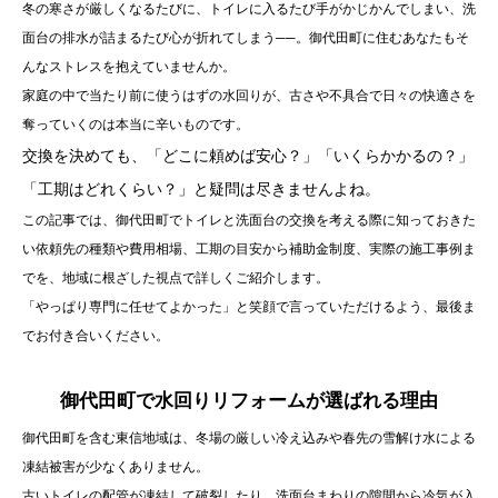
冬の寒さが厳しくなるたびに、トイレに入るたび手がかじかんでしまい、洗
面台の排水が詰まるたび心が折れてしまう──。御代田町に住むあなたもそ
んなストレスを抱えていませんか。
家庭の中で当たり前に使うはずの水回りが、古さや不具合で日々の快適さを
奪っていくのは本当に辛いものです。
交換を決めても、「どこに頼めば安心？」「いくらかかるの？」
「工期はどれくらい？」と疑問は尽きませんよね。
この記事では、御代田町でトイレと洗面台の交換を考える際に知っておきた
い依頼先の種類や費用相場、工期の目安から補助金制度、実際の施工事例ま
でを、地域に根ざした視点で詳しくご紹介します。
「やっぱり専門に任せてよかった」と笑顔で言っていただけるよう、最後ま
でお付き合いください。
御代田町で水回りリフォームが選ばれる理由
御代田町を含む東信地域は、冬場の厳しい冷え込みや春先の雪解け水による
凍結被害が少なくありません。
古いトイレの配管が凍結して破裂したり、洗面台まわりの隙間から冷気が入