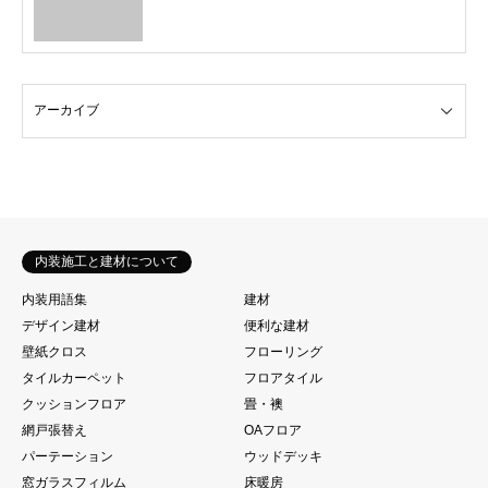
内装施工と建材について
内装用語集
建材
デザイン建材
便利な建材
壁紙クロス
フローリング
タイルカーペット
フロアタイル
クッションフロア
畳・襖
網戸張替え
OAフロア
パーテーション
ウッドデッキ
窓ガラスフィルム
床暖房