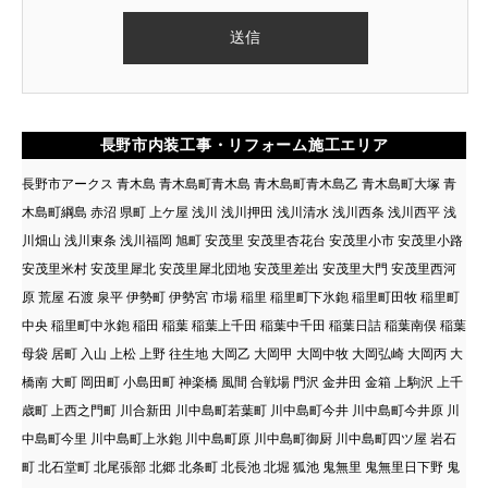
長野市内装工事・リフォーム施工エリア
長野市アークス 青木島 青木島町青木島 青木島町青木島乙 青木島町大塚 青
木島町綱島 赤沼 県町 上ケ屋 浅川 浅川押田 浅川清水 浅川西条 浅川西平 浅
川畑山 浅川東条 浅川福岡 旭町 安茂里 安茂里杏花台 安茂里小市 安茂里小路
安茂里米村 安茂里犀北 安茂里犀北団地 安茂里差出 安茂里大門 安茂里西河
原 荒屋 石渡 泉平 伊勢町 伊勢宮 市場 稲里 稲里町下氷鉋 稲里町田牧 稲里町
中央 稲里町中氷鉋 稲田 稲葉 稲葉上千田 稲葉中千田 稲葉日詰 稲葉南俣 稲葉
母袋 居町 入山 上松 上野 往生地 大岡乙 大岡甲 大岡中牧 大岡弘崎 大岡丙 大
橋南 大町 岡田町 小島田町 神楽橋 風間 合戦場 門沢 金井田 金箱 上駒沢 上千
歳町 上西之門町 川合新田 川中島町若葉町 川中島町今井 川中島町今井原 川
中島町今里 川中島町上氷鉋 川中島町原 川中島町御厨 川中島町四ツ屋 岩石
町 北石堂町 北尾張部 北郷 北条町 北長池 北堀 狐池 鬼無里 鬼無里日下野 鬼