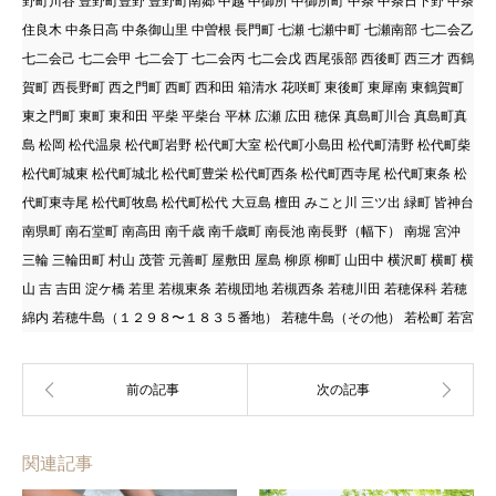
野町川谷 豊野町豊野 豊野町南郷 中越 中御所 中御所町 中条 中条日下野 中条
住良木 中条日高 中条御山里 中曽根 長門町 七瀬 七瀬中町 七瀬南部 七二会乙
七二会己 七二会甲 七二会丁 七二会丙 七二会戊 西尾張部 西後町 西三才 西鶴
賀町 西長野町 西之門町 西町 西和田 箱清水 花咲町 東後町 東犀南 東鶴賀町
東之門町 東町 東和田 平柴 平柴台 平林 広瀬 広田 穂保 真島町川合 真島町真
島 松岡 松代温泉 松代町岩野 松代町大室 松代町小島田 松代町清野 松代町柴
松代町城東 松代町城北 松代町豊栄 松代町西条 松代町西寺尾 松代町東条 松
代町東寺尾 松代町牧島 松代町松代 大豆島 檀田 みこと川 三ツ出 緑町 皆神台
南県町 南石堂町 南高田 南千歳 南千歳町 南長池 南長野（幅下） 南堀 宮沖
三輪 三輪田町 村山 茂菅 元善町 屋敷田 屋島 柳原 柳町 山田中 横沢町 横町 横
山 吉 吉田 淀ケ橋 若里 若槻東条 若槻団地 若槻西条 若穂川田 若穂保科 若穂
綿内 若穂牛島（１２９８〜１８３５番地） 若穂牛島（その他） 若松町 若宮
関連記事