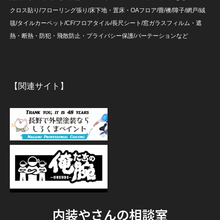
クロス貼り/フローリング張り/床下地・置床・OAフロア/畳/襖/障子/網戸/絨
毯/タイルカーペット/CF/フロアタイル/長尺シート/窓ガラスフィルム・遮
熱・断熱・防犯・飛散防止・プライバシー保護/パーテーションなど
【関連サイト】
内装やさんの相談室