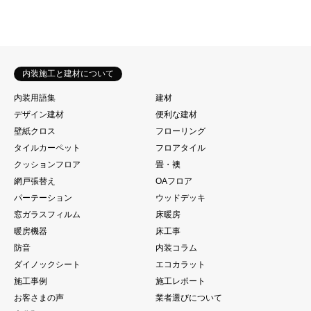
内装施工と建材について
内装用語集
建材
デザイン建材
便利な建材
壁紙クロス
フローリング
タイルカーペット
フロアタイル
クッションフロア
畳・襖
網戸張替え
OAフロア
パーテーション
ウッドデッキ
窓ガラスフィルム
床暖房
暖房機器
床工事
防音
内装コラム
ダイノックシート
エコカラット
施工事例
施工レポート
お客さまの声
業者選びについて