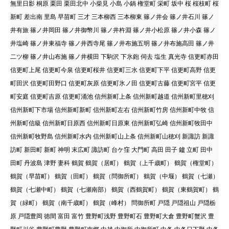
無里日影 桐原 栗田 栗田北中 小柴見 小島 小鍋 権堂町 栄町 坂中 桜 桜枝町 桜
新町 差出南 里島 早苗町 三才 三本柳西 三本柳東 篠ノ井会 篠ノ井石川 篠ノ
井有旅 篠ノ井岡田 篠ノ井御幣川 篠ノ井杵淵 篠ノ井小松原 篠ノ井小森 篠ノ
井塩崎 篠ノ井東福寺 篠ノ井西寺尾 篠ノ井布施五明 篠ノ井布施高田 篠ノ井
二ツ柳 篠ノ井山布施 篠ノ井横田 下駒沢 下氷鉋 伺去 塩生 真光寺 信更町赤田
信更町上尾 信更町今泉 信更町桜井 信更町三水 信更町下平 信更町高野 信更
町田沢 信更町田野口 信更町灰原 信更町氷ノ田 信更町古藤 信更町宮平 信更
町安庭 信更町吉原 信更町涌池 信州新町上条 信州新町越道 信州新町里穂刈
信州新町下市場 信州新町新町 信州新町左右 信州新町竹房 信州新町中牧 信
州新町信級 信州新町日原西 信州新町日原東 信州新町弘崎 信州新町牧田中
信州新町牧野島 信州新町水内 信州新町山上条 信州新町山穂刈 新諏訪 新諏
訪町 新田町 新町 神明 末広町 諏訪町 台ケ窪 大門町 高田 田子 鑪 立町 田中
田町 丹波島 津野 妻科 鶴賀 鶴賀（居町） 鶴賀（上千歳町） 鶴賀（権堂町）
鶴賀（早苗町） 鶴賀（田町） 鶴賀（問御所町） 鶴賀（中堰） 鶴賀（七瀬）
鶴賀（七瀬中町） 鶴賀（七瀬南部） 鶴賀（西鶴賀町） 鶴賀（東鶴賀町） 鶴
賀（緑町） 鶴賀（南千歳町） 鶴賀（峰村） 問御所町 戸隠 戸隠祖山 戸隠栃
原 戸隠豊岡 徳間 富田 富竹 豊野町浅野 豊野町石 豊野町大倉 豊野町蟹沢 豊