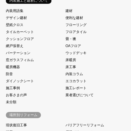
内装施工と建材について
内装用語集
建材
デザイン建材
便利な建材
壁紙クロス
フローリング
タイルカーペット
フロアタイル
クッションフロア
畳・襖
網戸張替え
OAフロア
パーテーション
ウッドデッキ
窓ガラスフィルム
床暖房
暖房機器
床工事
防音
内装コラム
ダイノックシート
エコカラット
施工事例
施工レポート
お客さまの声
業者選びについて
未分類
場所別リフォーム
現状復旧工事
バリアフリーリフォーム