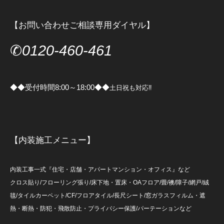
【お問い合わせご相談専用ダイヤル】
✆
0120-460-461
◆◆受付時間8:00～18:00◆◆
土日祝も対応‼
【内装施工メニュー】
内装工事一式『住宅・店舗・アパートマンション・オフィス』など
クロス貼り/フローリング張り/床下地・置床・OAフロア/畳/襖/障子/網戸/絨
毯/タイルカーペット/CF/フロアタイル/長尺シート/窓ガラスフィルム・遮
熱・断熱・防犯・飛散防止・プライバシー保護/パーテーションなど