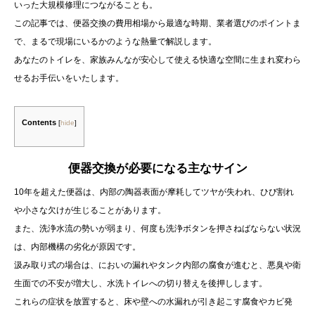
いった大規模修理につながることも。
この記事では、便器交換の費用相場から最適な時期、業者選びのポイントま
で、まるで現場にいるかのような熱量で解説します。
あなたのトイレを、家族みんなが安心して使える快適な空間に生まれ変わら
せるお手伝いをいたします。
Contents
[
hide
]
便器交換が必要になる主なサイン
10年を超えた便器は、内部の陶器表面が摩耗してツヤが失われ、ひび割れ
や小さな欠けが生じることがあります。
また、洗浄水流の勢いが弱まり、何度も洗浄ボタンを押さねばならない状況
は、内部機構の劣化が原因です。
汲み取り式の場合は、においの漏れやタンク内部の腐食が進むと、悪臭や衛
生面での不安が増大し、水洗トイレへの切り替えを後押しします。
これらの症状を放置すると、床や壁への水漏れが引き起こす腐食やカビ発