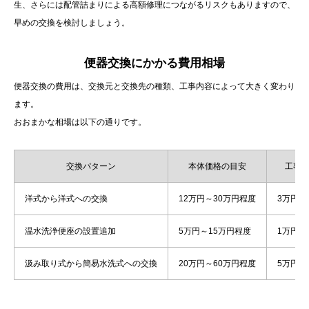
生、さらには配管詰まりによる高額修理につながるリスクもありますので、
早めの交換を検討しましょう。
便器交換にかかる費用相場
便器交換の費用は、交換元と交換先の種類、工事内容によって大きく変わり
ます。
おおまかな相場は以下の通りです。
交換パターン
本体価格の目安
工事
洋式から洋式への交換
12万円～30万円程度
3万円～
温水洗浄便座の設置追加
5万円～15万円程度
1万円～
汲み取り式から簡易水洗式への交換
20万円～60万円程度
5万円～