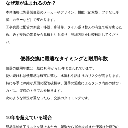
なぜ差が生まれるのか？
本体価格は陶器製便器のメーカーやデザイン、機能（節水型、フチなし形
状、カラーなど）で変わります。
工事費用は配管の新設・移設、床補修、タイル張り替えの有無で幅が出るた
め、必ず複数の業者から見積もりを取り、詳細内訳を比較検討してくださ
い。
便器交換に最適なタイミングと耐用年数
便器の耐用年数は一般に10年から15年と言われています。
使い続ければ使用感は確実に落ち、水漏れや詰まりのリスクが高まります。
特に冬季に凍結が原因の配管破損や、夏季の湿度によるタンク内部の錆び・
カビは、突然のトラブルを招きます。
次のような状況が重なったら、交換のタイミングです。
10年を超えている場合
部品供給終了リスクを避けるため、製造から10年を超えた便器は計画的な