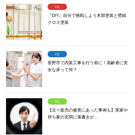
1位
『DIY』自分で挑戦しよう木部塗装と壁紙
クロス塗装
2位
長野市で内装工事を行う前に！高齢者に安
全な床って何？
3位
【次々販売の被害にあった事例も】実家や
持ち家の玄関に落書きが...