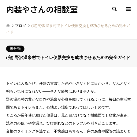
内装やさんの相談室
検索
ブログ
(完) 野沢温泉村でトイレ便器交換を成功させるための完全ガ
イド
未分類
(完) 野沢温泉村でトイレ便器交換を成功させるための完全ガイド
トイレに入るたび、便器の古ぼけた色や小さなヒビに目がいき、なんとなく
明るい気分になれない――そんな経験はありませんか。
野沢温泉村の豊かな自然や温泉が心身を癒してくれるように、毎日の生活空
間であるトイレもまた、心地よい場所であってほしいものです。
ところが長年使い続けた便器は、見た目だけでなく機能面でも劣化が進み、
洗浄力の低下や水漏れ、ひび割れなどのトラブルを引き起こします。
交換のタイミングを逃すと、不快感はもちろん、床の腐食や配管の詰まりと