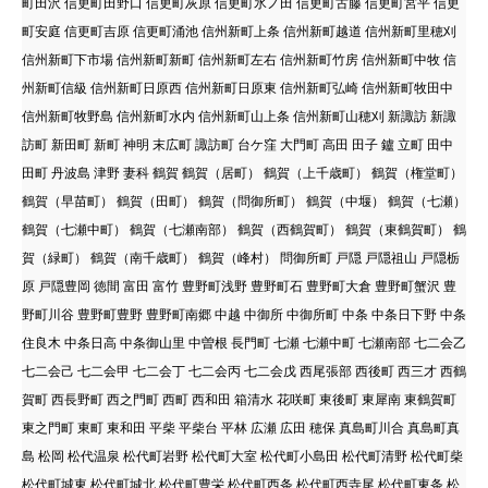
町田沢 信更町田野口 信更町灰原 信更町氷ノ田 信更町古藤 信更町宮平 信更
町安庭 信更町吉原 信更町涌池 信州新町上条 信州新町越道 信州新町里穂刈
信州新町下市場 信州新町新町 信州新町左右 信州新町竹房 信州新町中牧 信
州新町信級 信州新町日原西 信州新町日原東 信州新町弘崎 信州新町牧田中
信州新町牧野島 信州新町水内 信州新町山上条 信州新町山穂刈 新諏訪 新諏
訪町 新田町 新町 神明 末広町 諏訪町 台ケ窪 大門町 高田 田子 鑪 立町 田中
田町 丹波島 津野 妻科 鶴賀 鶴賀（居町） 鶴賀（上千歳町） 鶴賀（権堂町）
鶴賀（早苗町） 鶴賀（田町） 鶴賀（問御所町） 鶴賀（中堰） 鶴賀（七瀬）
鶴賀（七瀬中町） 鶴賀（七瀬南部） 鶴賀（西鶴賀町） 鶴賀（東鶴賀町） 鶴
賀（緑町） 鶴賀（南千歳町） 鶴賀（峰村） 問御所町 戸隠 戸隠祖山 戸隠栃
原 戸隠豊岡 徳間 富田 富竹 豊野町浅野 豊野町石 豊野町大倉 豊野町蟹沢 豊
野町川谷 豊野町豊野 豊野町南郷 中越 中御所 中御所町 中条 中条日下野 中条
住良木 中条日高 中条御山里 中曽根 長門町 七瀬 七瀬中町 七瀬南部 七二会乙
七二会己 七二会甲 七二会丁 七二会丙 七二会戊 西尾張部 西後町 西三才 西鶴
賀町 西長野町 西之門町 西町 西和田 箱清水 花咲町 東後町 東犀南 東鶴賀町
東之門町 東町 東和田 平柴 平柴台 平林 広瀬 広田 穂保 真島町川合 真島町真
島 松岡 松代温泉 松代町岩野 松代町大室 松代町小島田 松代町清野 松代町柴
松代町城東 松代町城北 松代町豊栄 松代町西条 松代町西寺尾 松代町東条 松