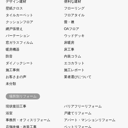
デザイン建材
便利な建材
壁紙クロス
フローリング
タイルカーペット
フロアタイル
クッションフロア
畳・襖
網戸張替え
OAフロア
パーテーション
ウッドデッキ
窓ガラスフィルム
床暖房
暖房機器
床工事
防音
内装コラム
ダイノックシート
エコカラット
施工事例
施工レポート
お客さまの声
業者選びについて
未分類
場所別リフォーム
現状復旧工事
バリアフリーリフォーム
浴室
戸建てリフォーム
事務所・オフィスリフォーム
アパート・マンションリフォーム
店舗改修・改装工事
ペットリフォーム