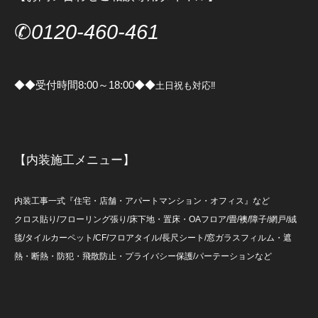
✆
0120-460-461
◆◆受付時間8:00～18:00◆◆
土日祝も対応‼
【内装施工メニュー】
内装工事一式『住宅・店舗・アパートマンション・オフィス』など
クロス貼り/フローリング張り/床下地・置床・OAフロア/畳/襖/障子/網戸/絨
毯/タイルカーペット/CF/フロアタイル/長尺シート/窓ガラスフィルム・遮
熱・断熱・防犯・飛散防止・プライバシー保護/パーテーションなど