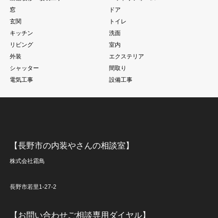
窓
ドア
玄関
トイレ
キッチン
洗面
リビング
室内
外装
エクステリア
シャッター
間取り
電気工事
設備工事
【長野市の内装やさんの相談室】
株式会社霜鳥
長野市若里1-27-2
【お問い合わせご相談専用ダイヤル】