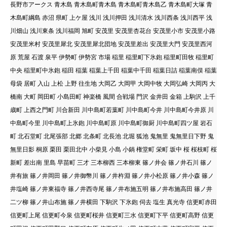
長野市アークス 青木島 青木島町青木島 青木島町青木島乙 青木島町大塚 青
木島町綱島 赤沼 県町 上ケ屋 浅川 浅川押田 浅川清水 浅川西条 浅川西平 浅
川畑山 浅川東条 浅川福岡 旭町 安茂里 安茂里杏花台 安茂里小市 安茂里小路
安茂里米村 安茂里犀北 安茂里犀北団地 安茂里差出 安茂里大門 安茂里西河
原 荒屋 石渡 泉平 伊勢町 伊勢宮 市場 稲里 稲里町下氷鉋 稲里町田牧 稲里町
中央 稲里町中氷鉋 稲田 稲葉 稲葉上千田 稲葉中千田 稲葉日詰 稲葉南俣 稲葉
母袋 居町 入山 上松 上野 往生地 大岡乙 大岡甲 大岡中牧 大岡弘崎 大岡丙 大
橋南 大町 岡田町 小島田町 神楽橋 風間 合戦場 門沢 金井田 金箱 上駒沢 上千
歳町 上西之門町 川合新田 川中島町若葉町 川中島町今井 川中島町今井原 川
中島町今里 川中島町上氷鉋 川中島町原 川中島町御厨 川中島町四ツ屋 岩石
町 北石堂町 北尾張部 北郷 北条町 北長池 北堀 狐池 鬼無里 鬼無里日下野 鬼
無里日影 桐原 栗田 栗田北中 小柴見 小島 小鍋 権堂町 栄町 坂中 桜 桜枝町 桜
新町 差出南 里島 早苗町 三才 三本柳西 三本柳東 篠ノ井会 篠ノ井石川 篠ノ
井有旅 篠ノ井岡田 篠ノ井御幣川 篠ノ井杵淵 篠ノ井小松原 篠ノ井小森 篠ノ
井塩崎 篠ノ井東福寺 篠ノ井西寺尾 篠ノ井布施五明 篠ノ井布施高田 篠ノ井
二ツ柳 篠ノ井山布施 篠ノ井横田 下駒沢 下氷鉋 伺去 塩生 真光寺 信更町赤田
信更町上尾 信更町今泉 信更町桜井 信更町三水 信更町下平 信更町高野 信更