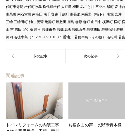
代町東寺尾 松代町牧島 松代町松代 大豆島 檀田 みこと川 三ツ出 緑町 皆神台
南県町 南石堂町 南高田 南千歳 南千歳町 南長池 南長野（幅下） 南堀 宮沖
三輪 三輪田町 村山 茂菅 元善町 屋敷田 屋島 柳原 柳町 山田中 横沢町 横町 横
山 吉 吉田 淀ケ橋 若里 若槻東条 若槻団地 若槻西条 若穂川田 若穂保科 若穂
綿内 若穂牛島（１２９８〜１８３５番地） 若穂牛島（その他） 若松町 若宮
関連記事
トイレリフォームの内装工事
お客さまの声：長野市青木様