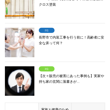
クロス塗装
2位
長野市で内装工事を行う前に！高齢者に安
全な床って何？
3位
【次々販売の被害にあった事例も】実家や
持ち家の玄関に落書きが...
家族と健康のため