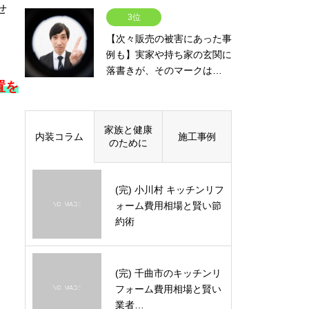
せ
3位
【次々販売の被害にあった事
例も】実家や持ち家の玄関に
落書きが、そのマークは…
置を
家族と健康
内装コラム
施工事例
のために
(完) 小川村 キッチンリフ
ォーム費用相場と賢い節
約術
(完) 千曲市のキッチンリ
フォーム費用相場と賢い
業者…