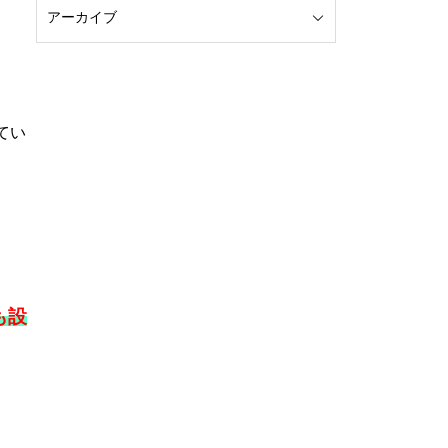
てい
も設