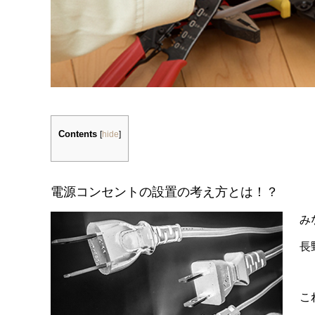
Contents
[
hide
]
電源コンセントの設置の考え方とは！？
み
長
こ