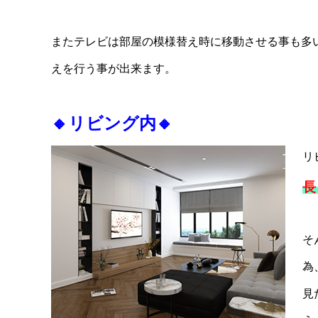
またテレビは部屋の模様替え時に移動させる事も多
えを行う事が出来ます。
🔸リビング内
🔸
リ
長
そ
為
見