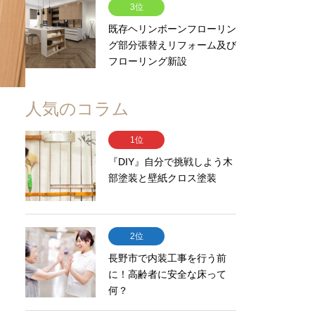
3位
既存ヘリンボーンフローリン
グ部分張替えリフォーム及び
フローリング新設
人気のコラム
1位
『DIY』自分で挑戦しよう木
部塗装と壁紙クロス塗装
2位
長野市で内装工事を行う前
に！高齢者に安全な床って
何？