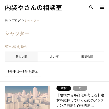
内装やさんの相談室
検索
ブログ
シャッター
シャッター
並べ替え条件
新しい順
古い順
閲覧数順
3件中 1〜3件を表示
建材
窓
【建物の長寿命化を考える】建
材を維持していくためのメンテ
ナンス時期と点検周期…