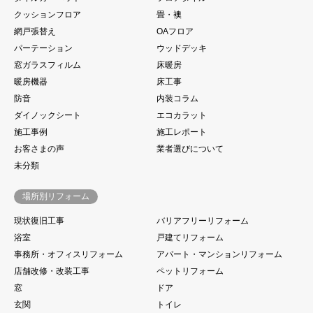
クッションフロア
畳・襖
網戸張替え
OAフロア
パーテーション
ウッドデッキ
窓ガラスフィルム
床暖房
暖房機器
床工事
防音
内装コラム
ダイノックシート
エコカラット
施工事例
施工レポート
お客さまの声
業者選びについて
未分類
場所別リフォーム
現状復旧工事
バリアフリーリフォーム
浴室
戸建てリフォーム
事務所・オフィスリフォーム
アパート・マンションリフォーム
店舗改修・改装工事
ペットリフォーム
窓
ドア
玄関
トイレ