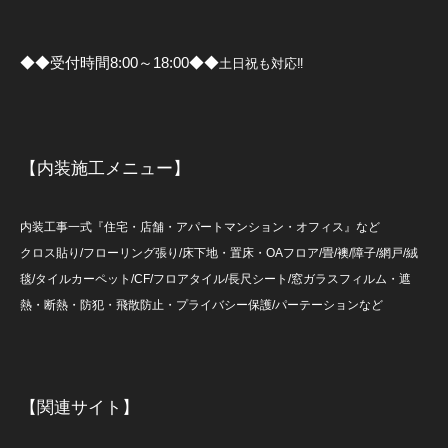
◆◆受付時間8:00～18:00◆◆
土日祝も対応‼
【内装施工メニュー】
内装工事一式『住宅・店舗・アパートマンション・オフィス』など
クロス貼り/フローリング張り/床下地・置床・OAフロア/畳/襖/障子/網戸/絨
毯/タイルカーペット/CF/フロアタイル/長尺シート/窓ガラスフィルム・遮
熱・断熱・防犯・飛散防止・プライバシー保護/パーテーションなど
【関連サイト】