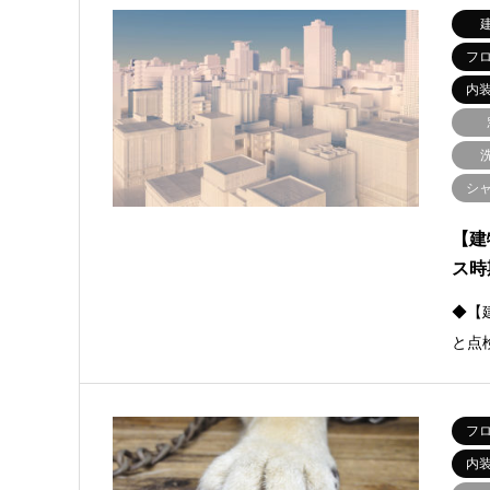
フ
内
シ
【建
ス時
◆【
と点
フ
内