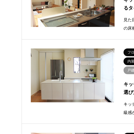
るタ
見た
の床
フ
内
戸
キッ
選び
キッ
級感