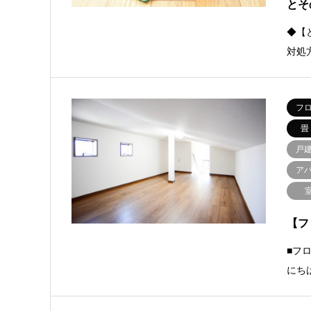
とそ
◆【
対処
フ
畳
戸
ア
【フ
■フ
にち