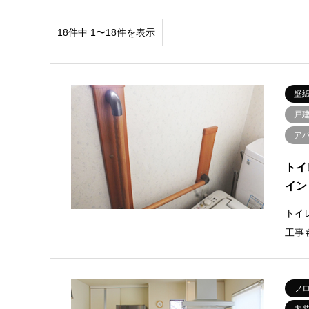
18件中 1〜18件を表示
壁
戸
ア
トイ
イン
トイ
工事
フ