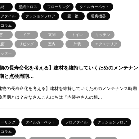
建材
壁紙クロス
フローリング
タイルカーペット
ロアタイル
クッションフロア
畳・襖
暖房機器
装コラム
窓
ドア
玄関
トイレ
キッチン
洗面
リビング
室内
外装
エクステリア
ャッター
物の長寿命化を考える】建材を維持していくためのメンテナン
期と点検周期…
建物の長寿命化を考える】建材を維持していくためのメンテナンス時期
検周期とは？みなさんこんにちは『内装やさんの相…
ローリング
タイルカーペット
フロアタイル
クッションフロア
装コラム