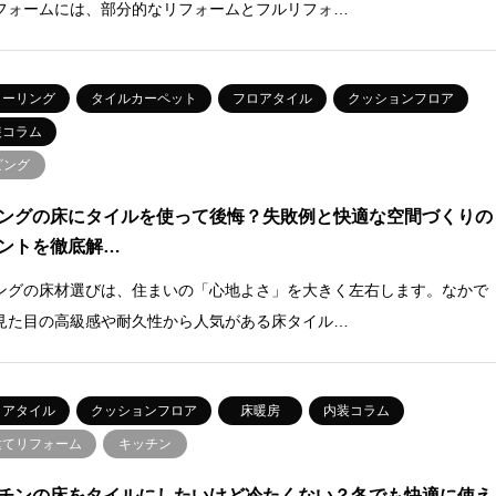
フォームには、部分的なリフォームとフルリフォ…
ローリング
タイルカーペット
フロアタイル
クッションフロア
装コラム
ビング
ングの床にタイルを使って後悔？失敗例と快適な空間づくりの
ントを徹底解…
ングの床材選びは、住まいの「心地よさ」を大きく左右します。なかで
見た目の高級感や耐久性から人気がある床タイル…
ロアタイル
クッションフロア
床暖房
内装コラム
建てリフォーム
キッチン
チンの床をタイルにしたいけど冷たくない？冬でも快適に使え