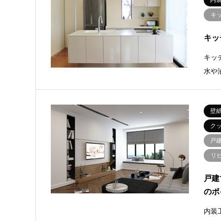
内
キ
キッ
キッ
水や
壁
ク
戸
リ
戸建
のポ
内装