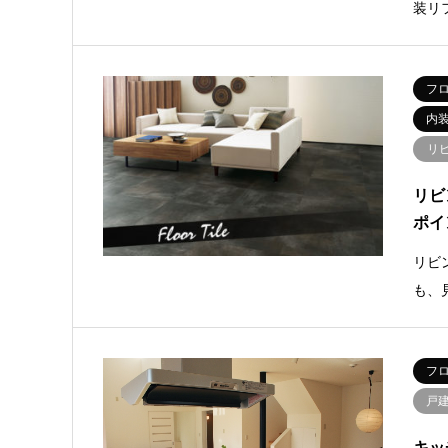
装リ
フ
内
リ
リビ
ポイ
リビ
も、
フ
戸
キッ