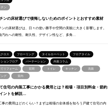
装コラム
ッチン
チンの床材選びで後悔しないためのポイントとおすすめ素材
チンの床材選びは、日々の使い勝手や空間の美観に大きく影響します。
油汚れへの耐性、耐久性、デザイン性など、多角…
紙クロス
フローリング
タイルカーペット
フロアタイル
ッションフロア
パーテーション
内装コラム
建てリフォーム
玄関
トイレ
キッチン
洗面
ビング
室内
て住宅の内装工事にかかる費用とは？相場・項目別料金・節約
イントを解説…
工事の費用はどのくらい？まずは相場の全体感を知ろう戸建て住宅の内