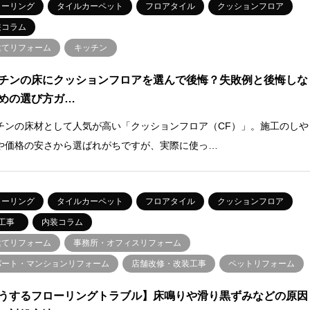
ローリング
タイルカーペット
フロアタイル
クッションフロア
装コラム
建てリフォーム
キッチン
チンの床にクッションフロアを選んで後悔？失敗例と後悔しな
めの選び方ガ…
チンの床材として人気が高い「クッションフロア（CF）」。施工のしや
や価格の安さから選ばれがちですが、実際に使っ…
ローリング
タイルカーペット
フロアタイル
クッションフロア
工事
内装コラム
建てリフォーム
事務所・オフィスリフォーム
パート・マンションリフォーム
店舗改修・改装工事
ペットリフォーム
うするフローリングトラブル】床鳴りや滑り黒ずみなどの原因