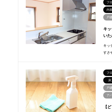
フ
内
戸
キッ
いた
キッ
すさ
フ
床
戸
ア
【ど