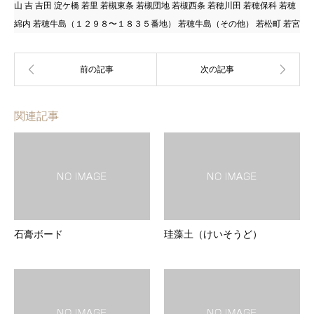
山 吉 吉田 淀ケ橋 若里 若槻東条 若槻団地 若槻西条 若穂川田 若穂保科 若穂
綿内 若穂牛島（１２９８〜１８３５番地） 若穂牛島（その他） 若松町 若宮
関連記事
石膏ボード
珪藻土（けいそうど）