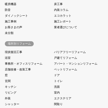
暖房機器
床工事
防音
内装コラム
ダイノックシート
エコカラット
施工事例
施工レポート
お客さまの声
業者選びについて
未分類
場所別リフォーム
現状復旧工事
バリアフリーリフォーム
浴室
戸建てリフォーム
事務所・オフィスリフォーム
アパート・マンションリフォーム
店舗改修・改装工事
ペットリフォーム
窓
ドア
玄関
トイレ
キッチン
洗面
リビング
室内
外装
エクステリア
シャッター
間取り