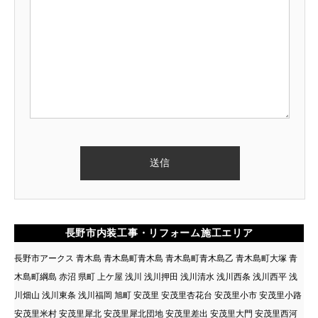
長野市内装工事・リフォーム施工エリア
長野市アークス 青木島 青木島町青木島 青木島町青木島乙 青木島町大塚 青
木島町綱島 赤沼 県町 上ケ屋 浅川 浅川押田 浅川清水 浅川西条 浅川西平 浅
川畑山 浅川東条 浅川福岡 旭町 安茂里 安茂里杏花台 安茂里小市 安茂里小路
安茂里米村 安茂里犀北 安茂里犀北団地 安茂里差出 安茂里大門 安茂里西河