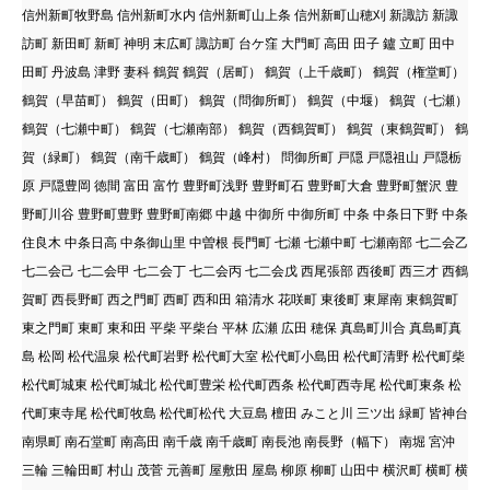
信州新町牧野島 信州新町水内 信州新町山上条 信州新町山穂刈 新諏訪 新諏
訪町 新田町 新町 神明 末広町 諏訪町 台ケ窪 大門町 高田 田子 鑪 立町 田中
田町 丹波島 津野 妻科 鶴賀 鶴賀（居町） 鶴賀（上千歳町） 鶴賀（権堂町）
鶴賀（早苗町） 鶴賀（田町） 鶴賀（問御所町） 鶴賀（中堰） 鶴賀（七瀬）
鶴賀（七瀬中町） 鶴賀（七瀬南部） 鶴賀（西鶴賀町） 鶴賀（東鶴賀町） 鶴
賀（緑町） 鶴賀（南千歳町） 鶴賀（峰村） 問御所町 戸隠 戸隠祖山 戸隠栃
原 戸隠豊岡 徳間 富田 富竹 豊野町浅野 豊野町石 豊野町大倉 豊野町蟹沢 豊
野町川谷 豊野町豊野 豊野町南郷 中越 中御所 中御所町 中条 中条日下野 中条
住良木 中条日高 中条御山里 中曽根 長門町 七瀬 七瀬中町 七瀬南部 七二会乙
七二会己 七二会甲 七二会丁 七二会丙 七二会戊 西尾張部 西後町 西三才 西鶴
賀町 西長野町 西之門町 西町 西和田 箱清水 花咲町 東後町 東犀南 東鶴賀町
東之門町 東町 東和田 平柴 平柴台 平林 広瀬 広田 穂保 真島町川合 真島町真
島 松岡 松代温泉 松代町岩野 松代町大室 松代町小島田 松代町清野 松代町柴
松代町城東 松代町城北 松代町豊栄 松代町西条 松代町西寺尾 松代町東条 松
代町東寺尾 松代町牧島 松代町松代 大豆島 檀田 みこと川 三ツ出 緑町 皆神台
南県町 南石堂町 南高田 南千歳 南千歳町 南長池 南長野（幅下） 南堀 宮沖
三輪 三輪田町 村山 茂菅 元善町 屋敷田 屋島 柳原 柳町 山田中 横沢町 横町 横