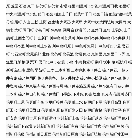
原 荒屋 石渡 泉平 伊勢町 伊勢宮 市場 稲里 稲里町下氷鉋 稲里町田牧 稲里町
中央 稲里町中氷鉋 稲田 稲葉 稲葉上千田 稲葉中千田 稲葉日詰 稲葉南俣 稲葉
母袋 居町 入山 上松 上野 往生地 大岡乙 大岡甲 大岡中牧 大岡弘崎 大岡丙 大
橋南 大町 岡田町 小島田町 神楽橋 風間 合戦場 門沢 金井田 金箱 上駒沢 上千
歳町 上西之門町 川合新田 川中島町若葉町 川中島町今井 川中島町今井原 川
中島町今里 川中島町上氷鉋 川中島町原 川中島町御厨 川中島町四ツ屋 岩石
町 北石堂町 北尾張部 北郷 北条町 北長池 北堀 狐池 鬼無里 鬼無里日下野 鬼
無里日影 桐原 栗田 栗田北中 小柴見 小島 小鍋 権堂町 栄町 坂中 桜 桜枝町 桜
新町 差出南 里島 早苗町 三才 三本柳西 三本柳東 篠ノ井会 篠ノ井石川 篠ノ
井有旅 篠ノ井岡田 篠ノ井御幣川 篠ノ井杵淵 篠ノ井小松原 篠ノ井小森 篠ノ
井塩崎 篠ノ井東福寺 篠ノ井西寺尾 篠ノ井布施五明 篠ノ井布施高田 篠ノ井
二ツ柳 篠ノ井山布施 篠ノ井横田 下駒沢 下氷鉋 伺去 塩生 真光寺 信更町赤田
信更町上尾 信更町今泉 信更町桜井 信更町三水 信更町下平 信更町高野 信更
町田沢 信更町田野口 信更町灰原 信更町氷ノ田 信更町古藤 信更町宮平 信更
町安庭 信更町吉原 信更町涌池 信州新町上条 信州新町越道 信州新町里穂刈
信州新町下市場 信州新町新町 信州新町左右 信州新町竹房 信州新町中牧 信
州新町信級 信州新町日原西 信州新町日原東 信州新町弘崎 信州新町牧田中