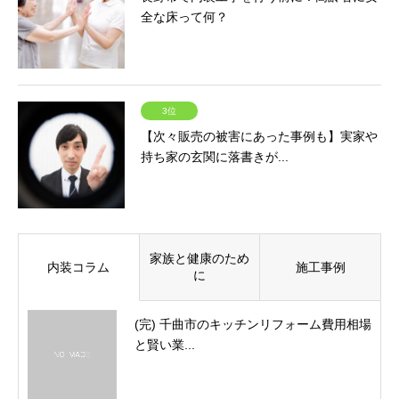
全な床って何？
3位
【次々販売の被害にあった事例も】実家や
持ち家の玄関に落書きが...
家族と健康のため
内装コラム
施工事例
に
(完) 千曲市のキッチンリフォーム費用相場
と賢い業...