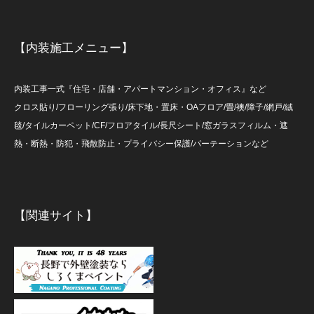
【内装施工メニュー】
内装工事一式『住宅・店舗・アパートマンション・オフィス』など
クロス貼り/フローリング張り/床下地・置床・OAフロア/畳/襖/障子/網戸/絨
毯/タイルカーペット/CF/フロアタイル/長尺シート/窓ガラスフィルム・遮
熱・断熱・防犯・飛散防止・プライバシー保護/パーテーションなど
【関連サイト】