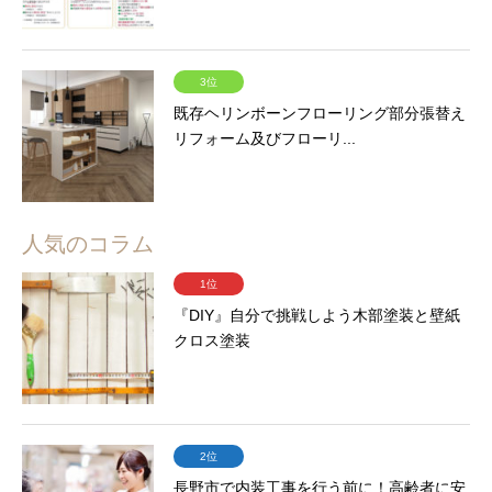
3位
既存ヘリンボーンフローリング部分張替え
リフォーム及びフローリ...
人気のコラム
1位
『DIY』自分で挑戦しよう木部塗装と壁紙
クロス塗装
2位
長野市で内装工事を行う前に！高齢者に安