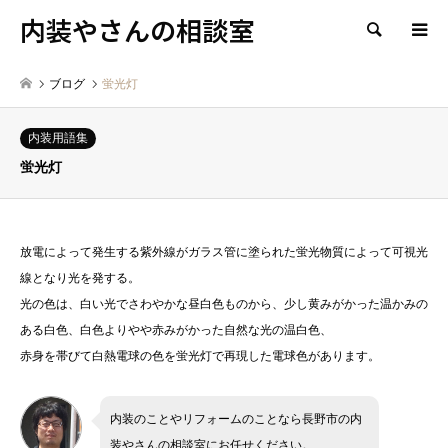
内装やさんの相談室
検索
ブログ
蛍光灯
内装用語集
蛍光灯
放電によって発生する紫外線がガラス管に塗られた蛍光物質によって可視光
線となり光を発する。
光の色は、白い光でさわやかな昼白色ものから、少し黄みがかった温かみの
ある白色、白色よりやや赤みがかった自然な光の温白色、
赤身を帯びて白熱電球の色を蛍光灯で再現した電球色があります。
内装のことやリフォームのことなら長野市の内
装やさんの相談室にお任せください。