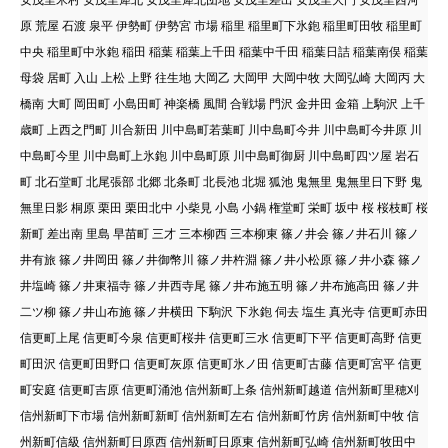
原 荒屋 石渡 泉平 伊勢町 伊勢宮 市場 稲里 稲里町下氷鉋 稲里町田牧 稲里町
中央 稲里町中氷鉋 稲田 稲葉 稲葉上千田 稲葉中千田 稲葉日詰 稲葉南俣 稲葉
母袋 居町 入山 上松 上野 往生地 大岡乙 大岡甲 大岡中牧 大岡弘崎 大岡丙 大
橋南 大町 岡田町 小島田町 神楽橋 風間 合戦場 門沢 金井田 金箱 上駒沢 上千
歳町 上西之門町 川合新田 川中島町若葉町 川中島町今井 川中島町今井原 川
中島町今里 川中島町上氷鉋 川中島町原 川中島町御厨 川中島町四ツ屋 岩石
町 北石堂町 北尾張部 北郷 北条町 北長池 北堀 狐池 鬼無里 鬼無里日下野 鬼
無里日影 桐原 栗田 栗田北中 小柴見 小島 小鍋 権堂町 栄町 坂中 桜 桜枝町 桜
新町 差出南 里島 早苗町 三才 三本柳西 三本柳東 篠ノ井会 篠ノ井石川 篠ノ
井有旅 篠ノ井岡田 篠ノ井御幣川 篠ノ井杵淵 篠ノ井小松原 篠ノ井小森 篠ノ
井塩崎 篠ノ井東福寺 篠ノ井西寺尾 篠ノ井布施五明 篠ノ井布施高田 篠ノ井
二ツ柳 篠ノ井山布施 篠ノ井横田 下駒沢 下氷鉋 伺去 塩生 真光寺 信更町赤田
信更町上尾 信更町今泉 信更町桜井 信更町三水 信更町下平 信更町高野 信更
町田沢 信更町田野口 信更町灰原 信更町氷ノ田 信更町古藤 信更町宮平 信更
町安庭 信更町吉原 信更町涌池 信州新町上条 信州新町越道 信州新町里穂刈
信州新町下市場 信州新町新町 信州新町左右 信州新町竹房 信州新町中牧 信
州新町信級 信州新町日原西 信州新町日原東 信州新町弘崎 信州新町牧田中