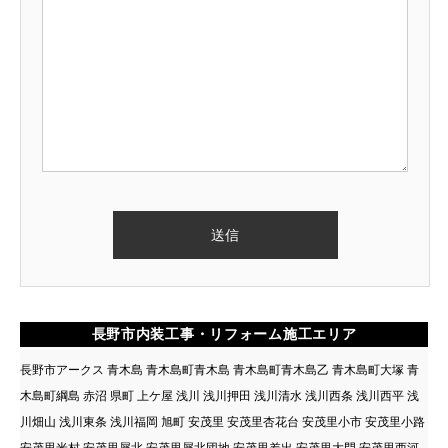
長野市内装工事・リフォーム施工エリア
長野市アークス 青木島 青木島町青木島 青木島町青木島乙 青木島町大塚 青
木島町綱島 赤沼 県町 上ケ屋 浅川 浅川押田 浅川清水 浅川西条 浅川西平 浅
川畑山 浅川東条 浅川福岡 旭町 安茂里 安茂里杏花台 安茂里小市 安茂里小路
安茂里米村 安茂里犀北 安茂里犀北団地 安茂里差出 安茂里大門 安茂里西河