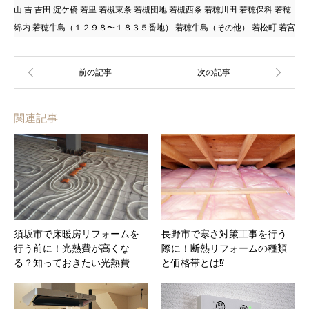
山 吉 吉田 淀ケ橋 若里 若槻東条 若槻団地 若槻西条 若穂川田 若穂保科 若穂
綿内 若穂牛島（１２９８〜１８３５番地） 若穂牛島（その他） 若松町 若宮
関連記事
須坂市で床暖房リフォームを
長野市で寒さ対策工事を行う
行う前に！光熱費が高くな
際に！断熱リフォームの種類
る？知っておきたい光熱費…
と価格帯とは⁉