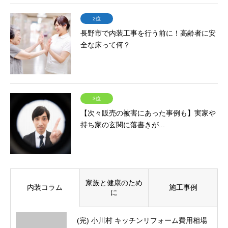
2位
長野市で内装工事を行う前に！高齢者に安
全な床って何？
3位
【次々販売の被害にあった事例も】実家や
持ち家の玄関に落書きが...
家族と健康のため
内装コラム
施工事例
に
(完) 小川村 キッチンリフォーム費用相場