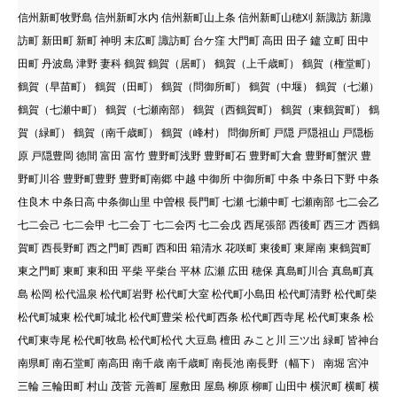
信州新町牧野島 信州新町水内 信州新町山上条 信州新町山穂刈 新諏訪 新諏
訪町 新田町 新町 神明 末広町 諏訪町 台ケ窪 大門町 高田 田子 鑪 立町 田中
田町 丹波島 津野 妻科 鶴賀 鶴賀（居町） 鶴賀（上千歳町） 鶴賀（権堂町）
鶴賀（早苗町） 鶴賀（田町） 鶴賀（問御所町） 鶴賀（中堰） 鶴賀（七瀬）
鶴賀（七瀬中町） 鶴賀（七瀬南部） 鶴賀（西鶴賀町） 鶴賀（東鶴賀町） 鶴
賀（緑町） 鶴賀（南千歳町） 鶴賀（峰村） 問御所町 戸隠 戸隠祖山 戸隠栃
原 戸隠豊岡 徳間 富田 富竹 豊野町浅野 豊野町石 豊野町大倉 豊野町蟹沢 豊
野町川谷 豊野町豊野 豊野町南郷 中越 中御所 中御所町 中条 中条日下野 中条
住良木 中条日高 中条御山里 中曽根 長門町 七瀬 七瀬中町 七瀬南部 七二会乙
七二会己 七二会甲 七二会丁 七二会丙 七二会戊 西尾張部 西後町 西三才 西鶴
賀町 西長野町 西之門町 西町 西和田 箱清水 花咲町 東後町 東犀南 東鶴賀町
東之門町 東町 東和田 平柴 平柴台 平林 広瀬 広田 穂保 真島町川合 真島町真
島 松岡 松代温泉 松代町岩野 松代町大室 松代町小島田 松代町清野 松代町柴
松代町城東 松代町城北 松代町豊栄 松代町西条 松代町西寺尾 松代町東条 松
代町東寺尾 松代町牧島 松代町松代 大豆島 檀田 みこと川 三ツ出 緑町 皆神台
南県町 南石堂町 南高田 南千歳 南千歳町 南長池 南長野（幅下） 南堀 宮沖
三輪 三輪田町 村山 茂菅 元善町 屋敷田 屋島 柳原 柳町 山田中 横沢町 横町 横