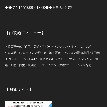
◆◆受付時間8:00～18:00◆◆
土日祝も対応‼
【内装施工メニュー】
内装工事一式『住宅・店舗・アパートマンション・オフィス』など
クロス貼り/フローリング張り/床下地・置床・OAフロア/畳/襖/障子/網戸/絨
毯/タイルカーペット/CF/フロアタイル/長尺シート/窓ガラスフィルム・遮
熱・断熱・防犯・飛散防止・プライバシー保護/パーテーションなど
【関連サイト】