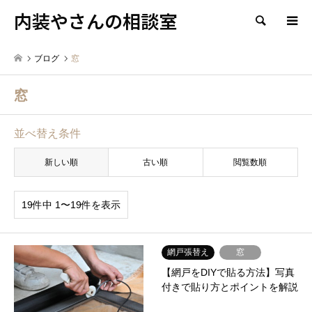
内装やさんの相談室
検索
ブログ
窓
窓
並べ替え条件
新しい順
古い順
閲覧数順
19件中 1〜19件を表示
網戸張替え
窓
【網戸をDIYで貼る方法】写真
付きで貼り方とポイントを解説