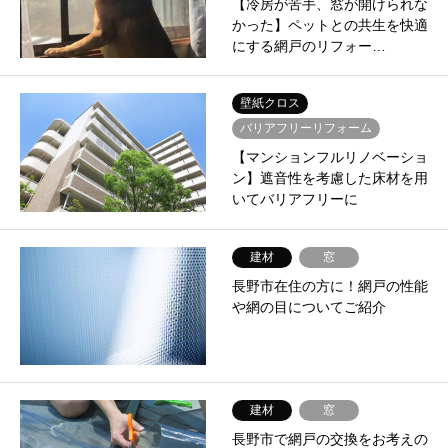
【冷房が苦手、窓が開けられな
かった】ペットとの共生を快適
にする網戸のリフォー…
壁紙クロス
バリアフリーリフォーム
【マンションフルリノベーショ
ン】遮音性を考慮した床材を用
いてバリアフリーに
建材
窓
長野市在住の方に！網戸の性能
や網の目についてご紹介
建材
窓
長野市で網戸の交換をお考えの