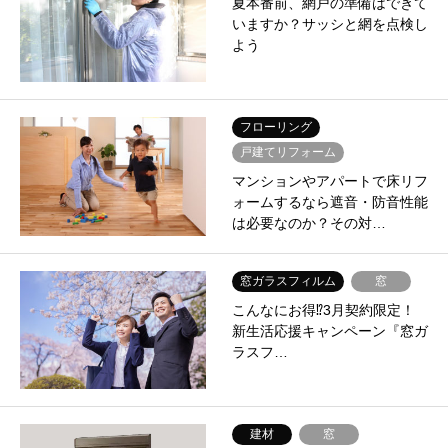
夏本番前、網戸の準備はできて
いますか？サッシと網を点検し
よう
フローリング
戸建てリフォーム
マンションやアパートで床リフ
ォームするなら遮音・防音性能
は必要なのか？その対…
窓ガラスフィルム
窓
こんなにお得⁉3月契約限定！
新生活応援キャンペーン『窓ガ
ラスフ…
建材
窓