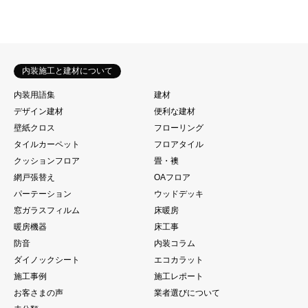
内装施工と建材について
内装用語集
建材
デザイン建材
便利な建材
壁紙クロス
フローリング
タイルカーペット
フロアタイル
クッションフロア
畳・襖
網戸張替え
OAフロア
パーテーション
ウッドデッキ
窓ガラスフィルム
床暖房
暖房機器
床工事
防音
内装コラム
ダイノックシート
エコカラット
施工事例
施工レポート
お客さまの声
業者選びについて