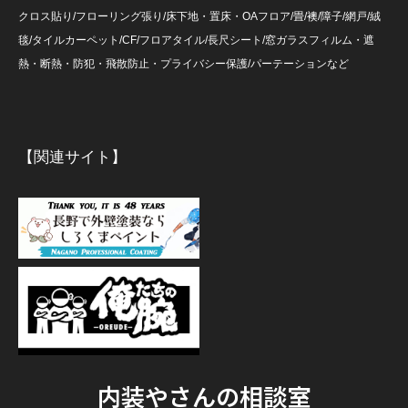
クロス貼り/フローリング張り/床下地・置床・OAフロア/畳/襖/障子/網戸/絨
毯/タイルカーペット/CF/フロアタイル/長尺シート/窓ガラスフィルム・遮
熱・断熱・防犯・飛散防止・プライバシー保護/パーテーションなど
【関連サイト】
内装やさんの相談室